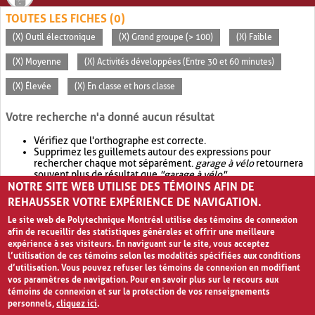
TOUTES LES FICHES (0)
(X) Outil électronique
(X) Grand groupe (> 100)
(X) Faible
(X) Moyenne
(X) Activités développées (Entre 30 et 60 minutes)
(X) Élevée
(X) En classe et hors classe
Votre recherche n'a donné aucun résultat
Vérifiez que l'orthographe est correcte.
Supprimez les guillemets autour des expressions pour
rechercher chaque mot séparément.
garage à vélo
retournera
souvent plus de résultat que
"garage à vélo"
.
NOTRE SITE WEB UTILISE DES TÉMOINS AFIN DE
Envisagez d'élargir votre recherche avec
OR
.
garage OR vélo
retournera souvent plus de résultat que
garage à vélo
.
REHAUSSER VOTRE EXPÉRIENCE DE NAVIGATION.
Le site web de Polytechnique Montréal utilise des témoins de connexion
afin de recueillir des statistiques générales et offrir une meilleure
expérience à ses visiteurs. En naviguant sur le site, vous acceptez
l’utilisation de ces témoins selon les modalités spécifiées aux conditions
d’utilisation. Vous pouvez refuser les témoins de connexion en modifiant
vos paramètres de navigation. Pour en savoir plus sur le recours aux
témoins de connexion et sur la protection de vos renseignements
personnels,
cliquez ici
.
Avis de confidentialité et conditions d’utilisation