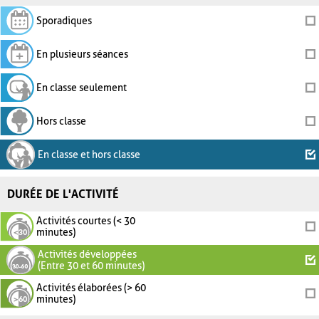
Sporadiques
En plusieurs séances
En classe seulement
Hors classe
En classe et hors classe
DURÉE DE L'ACTIVITÉ
Activités courtes (< 30
minutes)
Activités développées
(Entre 30 et 60 minutes)
Activités élaborées (> 60
minutes)