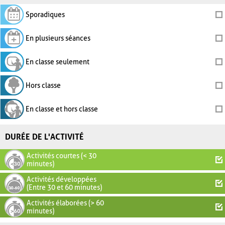
Sporadiques
En plusieurs séances
En classe seulement
Hors classe
En classe et hors classe
DURÉE DE L'ACTIVITÉ
Activités courtes (< 30
minutes)
Activités développées
(Entre 30 et 60 minutes)
Activités élaborées (> 60
minutes)