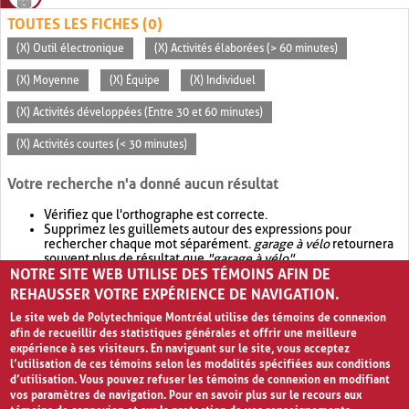
TOUTES LES FICHES (0)
(X) Outil électronique
(X) Activités élaborées (> 60 minutes)
(X) Moyenne
(X) Équipe
(X) Individuel
(X) Activités développées (Entre 30 et 60 minutes)
(X) Activités courtes (< 30 minutes)
Votre recherche n'a donné aucun résultat
Vérifiez que l'orthographe est correcte.
Supprimez les guillemets autour des expressions pour
rechercher chaque mot séparément.
garage à vélo
retournera
souvent plus de résultat que
"garage à vélo"
.
NOTRE SITE WEB UTILISE DES TÉMOINS AFIN DE
Envisagez d'élargir votre recherche avec
OR
.
garage OR vélo
retournera souvent plus de résultat que
garage à vélo
.
REHAUSSER VOTRE EXPÉRIENCE DE NAVIGATION.
Le site web de Polytechnique Montréal utilise des témoins de connexion
afin de recueillir des statistiques générales et offrir une meilleure
expérience à ses visiteurs. En naviguant sur le site, vous acceptez
l’utilisation de ces témoins selon les modalités spécifiées aux conditions
d’utilisation. Vous pouvez refuser les témoins de connexion en modifiant
vos paramètres de navigation. Pour en savoir plus sur le recours aux