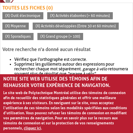
TOUTES LES FICHES (0)
(X) Outil électronique
(X) Activités élaborées (> 60 minutes)
(X) Moyenne
(X) Activités développées (Entre 30 et 60 minutes)
(X) Sporadiques
(X) Grand groupe (> 100)
Votre recherche n'a donné aucun résultat
Vérifiez que l'orthographe est correcte.
Supprimez les guillemets autour des expressions pour
rechercher chaque mot séparément.
garage à vélo
retournera
souvent plus de résultat que
"garage à vélo"
.
NOTRE SITE WEB UTILISE DES TÉMOINS AFIN DE
Envisagez d'élargir votre recherche avec
OR
.
garage OR vélo
retournera souvent plus de résultat que
garage à vélo
.
REHAUSSER VOTRE EXPÉRIENCE DE NAVIGATION.
Le site web de Polytechnique Montréal utilise des témoins de connexion
afin de recueillir des statistiques générales et offrir une meilleure
expérience à ses visiteurs. En naviguant sur le site, vous acceptez
l’utilisation de ces témoins selon les modalités spécifiées aux conditions
d’utilisation. Vous pouvez refuser les témoins de connexion en modifiant
vos paramètres de navigation. Pour en savoir plus sur le recours aux
témoins de connexion et sur la protection de vos renseignements
personnels,
cliquez ici
.
Avis de confidentialité et conditions d’utilisation