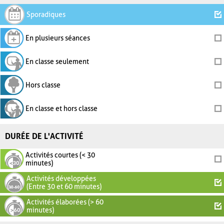
Sporadiques
En plusieurs séances
En classe seulement
Hors classe
En classe et hors classe
DURÉE DE L'ACTIVITÉ
Activités courtes (< 30
minutes)
Activités développées
(Entre 30 et 60 minutes)
Activités élaborées (> 60
minutes)