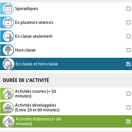
Sporadiques
En plusieurs séances
En classe seulement
Hors classe
En classe et hors classe
DURÉE DE L'ACTIVITÉ
Activités courtes (< 30
minutes)
Activités développées
(Entre 30 et 60 minutes)
Activités élaborées (> 60
minutes)