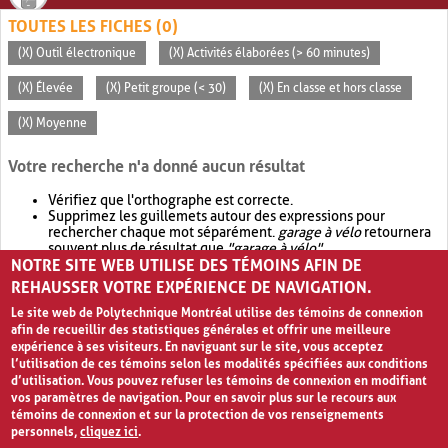
TOUTES LES FICHES (0)
(X) Outil électronique
(X) Activités élaborées (> 60 minutes)
(X) Élevée
(X) Petit groupe (< 30)
(X) En classe et hors classe
(X) Moyenne
Votre recherche n'a donné aucun résultat
Vérifiez que l'orthographe est correcte.
Supprimez les guillemets autour des expressions pour
rechercher chaque mot séparément.
garage à vélo
retournera
souvent plus de résultat que
"garage à vélo"
.
NOTRE SITE WEB UTILISE DES TÉMOINS AFIN DE
Envisagez d'élargir votre recherche avec
OR
.
garage OR vélo
retournera souvent plus de résultat que
garage à vélo
.
REHAUSSER VOTRE EXPÉRIENCE DE NAVIGATION.
Le site web de Polytechnique Montréal utilise des témoins de connexion
afin de recueillir des statistiques générales et offrir une meilleure
expérience à ses visiteurs. En naviguant sur le site, vous acceptez
l’utilisation de ces témoins selon les modalités spécifiées aux conditions
d’utilisation. Vous pouvez refuser les témoins de connexion en modifiant
vos paramètres de navigation. Pour en savoir plus sur le recours aux
témoins de connexion et sur la protection de vos renseignements
personnels,
cliquez ici
.
Avis de confidentialité et conditions d’utilisation