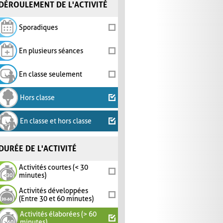
DÉROULEMENT DE L'ACTIVITÉ
Sporadiques
En plusieurs séances
En classe seulement
Hors classe
En classe et hors classe
DURÉE DE L'ACTIVITÉ
Activités courtes (< 30
minutes)
Activités développées
(Entre 30 et 60 minutes)
Activités élaborées (> 60
minutes)