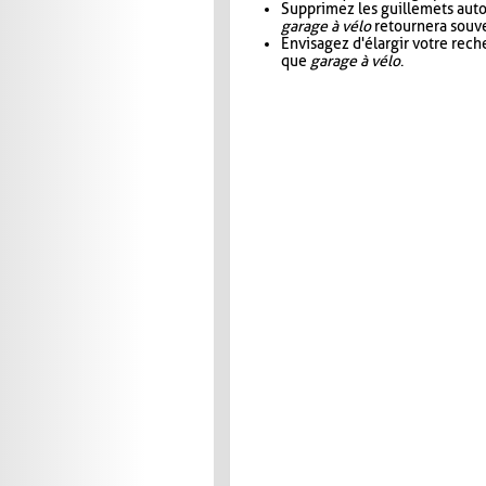
Supprimez les guillemets aut
garage à vélo
retournera souve
Envisagez d'élargir votre rec
que
garage à vélo
.