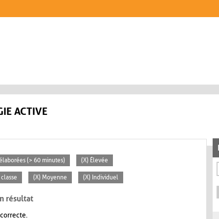
IE ACTIVE
s élaborées (> 60 minutes)
(X) Élevée
 classe
(X) Moyenne
(X) Individuel
n résultat
 correcte.