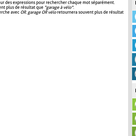
our des expressions pour rechercher chaque mot séparément.
nt plus de résultat que
"garage à vélo"
.
herche avec
OR
.
garage OR vélo
retournera souvent plus de résultat