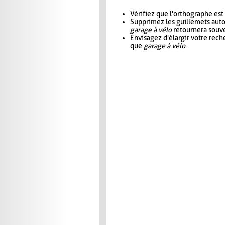
Vérifiez que l'orthographe est
Supprimez les guillemets aut
garage à vélo
retournera souve
Envisagez d'élargir votre rec
que
garage à vélo
.