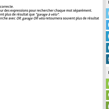
 correcte.
our des expressions pour rechercher chaque mot séparément.
nt plus de résultat que
"garage à vélo"
.
herche avec
OR
.
garage OR vélo
retournera souvent plus de résultat