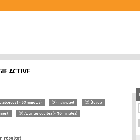
IE ACTIVE
s élaborées (> 60 minutes)
(X) Individuel
(X) Élevée
ement
(X) Activités courtes (< 30 minutes)
n résultat