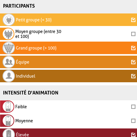
PARTICIPANTS
Petit groupe (< 30)
Moyen groupe (entre 30
et 100)
Grand groupe (> 100)
Équipe
Individuel
INTENSITÉ D'ANIMATION
Faible
Moyenne
Élevée