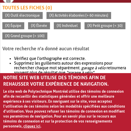
TOUTES LES FICHES (0)
(X) Outil électronique
(X) Activités élaborées (> 60 minutes)
(X) Équipe
(X) Élevée
(X) Individuel
(X) Petit groupe (< 30)
(X) Grand groupe (> 100)
Votre recherche n'a donné aucun résultat
Vérifiez que l'orthographe est correcte.
Supprimez les guillemets autour des expressions pour
rechercher chaque mot séparément.
garage à vélo
retournera
souvent plus de résultat que
"garage à vélo"
.
NOTRE SITE WEB UTILISE DES TÉMOINS AFIN DE
Envisagez d'élargir votre recherche avec
OR
.
garage OR vélo
retournera souvent plus de résultat que
garage à vélo
.
REHAUSSER VOTRE EXPÉRIENCE DE NAVIGATION.
Le site web de Polytechnique Montréal utilise des témoins de connexion
afin de recueillir des statistiques générales et offrir une meilleure
expérience à ses visiteurs. En naviguant sur le site, vous acceptez
l’utilisation de ces témoins selon les modalités spécifiées aux conditions
d’utilisation. Vous pouvez refuser les témoins de connexion en modifiant
vos paramètres de navigation. Pour en savoir plus sur le recours aux
témoins de connexion et sur la protection de vos renseignements
personnels,
cliquez ici
.
Avis de confidentialité et conditions d’utilisation