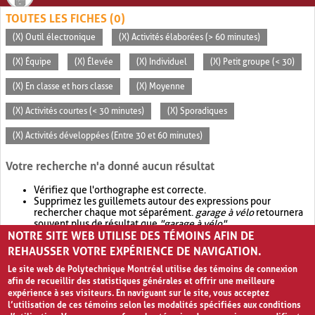
TOUTES LES FICHES (0)
(X) Outil électronique
(X) Activités élaborées (> 60 minutes)
(X) Équipe
(X) Élevée
(X) Individuel
(X) Petit groupe (< 30)
(X) En classe et hors classe
(X) Moyenne
(X) Activités courtes (< 30 minutes)
(X) Sporadiques
(X) Activités développées (Entre 30 et 60 minutes)
Votre recherche n'a donné aucun résultat
Vérifiez que l'orthographe est correcte.
Supprimez les guillemets autour des expressions pour
rechercher chaque mot séparément.
garage à vélo
retournera
souvent plus de résultat que
"garage à vélo"
.
NOTRE SITE WEB UTILISE DES TÉMOINS AFIN DE
Envisagez d'élargir votre recherche avec
OR
.
garage OR vélo
retournera souvent plus de résultat que
garage à vélo
.
REHAUSSER VOTRE EXPÉRIENCE DE NAVIGATION.
Le site web de Polytechnique Montréal utilise des témoins de connexion
afin de recueillir des statistiques générales et offrir une meilleure
expérience à ses visiteurs. En naviguant sur le site, vous acceptez
l’utilisation de ces témoins selon les modalités spécifiées aux conditions