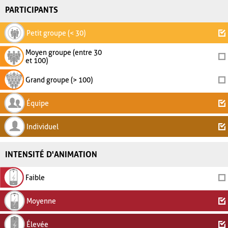
PARTICIPANTS
Petit groupe (< 30)
Moyen groupe (entre 30
et 100)
Grand groupe (> 100)
Équipe
Individuel
INTENSITÉ D'ANIMATION
Faible
Moyenne
Élevée