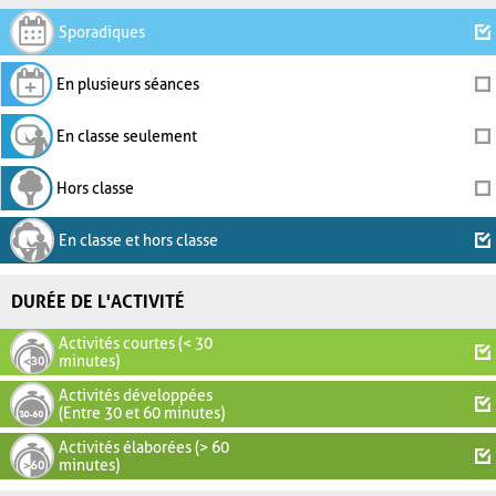
Sporadiques
En plusieurs séances
En classe seulement
Hors classe
En classe et hors classe
DURÉE DE L'ACTIVITÉ
Activités courtes (< 30
minutes)
Activités développées
(Entre 30 et 60 minutes)
Activités élaborées (> 60
minutes)