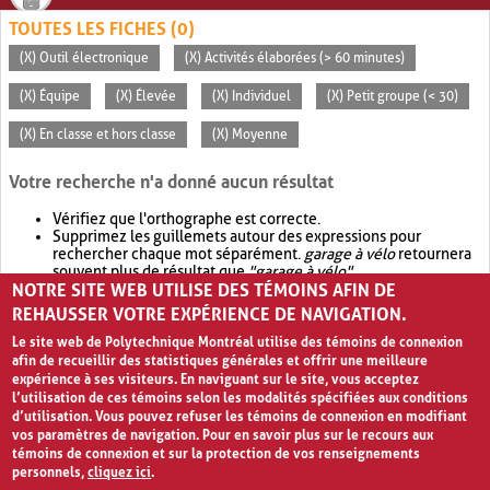
TOUTES LES FICHES (0)
(X) Outil électronique
(X) Activités élaborées (> 60 minutes)
(X) Équipe
(X) Élevée
(X) Individuel
(X) Petit groupe (< 30)
(X) En classe et hors classe
(X) Moyenne
Votre recherche n'a donné aucun résultat
Vérifiez que l'orthographe est correcte.
Supprimez les guillemets autour des expressions pour
rechercher chaque mot séparément.
garage à vélo
retournera
souvent plus de résultat que
"garage à vélo"
.
NOTRE SITE WEB UTILISE DES TÉMOINS AFIN DE
Envisagez d'élargir votre recherche avec
OR
.
garage OR vélo
retournera souvent plus de résultat que
garage à vélo
.
REHAUSSER VOTRE EXPÉRIENCE DE NAVIGATION.
Le site web de Polytechnique Montréal utilise des témoins de connexion
afin de recueillir des statistiques générales et offrir une meilleure
expérience à ses visiteurs. En naviguant sur le site, vous acceptez
l’utilisation de ces témoins selon les modalités spécifiées aux conditions
d’utilisation. Vous pouvez refuser les témoins de connexion en modifiant
vos paramètres de navigation. Pour en savoir plus sur le recours aux
témoins de connexion et sur la protection de vos renseignements
personnels,
cliquez ici
.
Avis de confidentialité et conditions d’utilisation