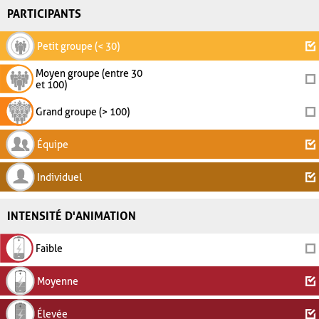
PARTICIPANTS
Petit groupe (< 30)
Moyen groupe (entre 30
et 100)
Grand groupe (> 100)
Équipe
Individuel
INTENSITÉ D'ANIMATION
Faible
Moyenne
Élevée