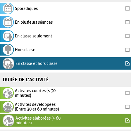
Sporadiques
En plusieurs séances
En classe seulement
Hors classe
En classe et hors classe
DURÉE DE L'ACTIVITÉ
Activités courtes (< 30
minutes)
Activités développées
(Entre 30 et 60 minutes)
Activités élaborées (> 60
minutes)