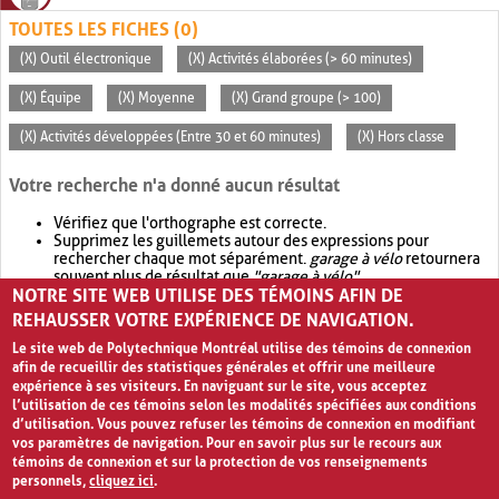
TOUTES LES FICHES (0)
(X) Outil électronique
(X) Activités élaborées (> 60 minutes)
(X) Équipe
(X) Moyenne
(X) Grand groupe (> 100)
(X) Activités développées (Entre 30 et 60 minutes)
(X) Hors classe
Votre recherche n'a donné aucun résultat
Vérifiez que l'orthographe est correcte.
Supprimez les guillemets autour des expressions pour
rechercher chaque mot séparément.
garage à vélo
retournera
souvent plus de résultat que
"garage à vélo"
.
NOTRE SITE WEB UTILISE DES TÉMOINS AFIN DE
Envisagez d'élargir votre recherche avec
OR
.
garage OR vélo
retournera souvent plus de résultat que
garage à vélo
.
REHAUSSER VOTRE EXPÉRIENCE DE NAVIGATION.
Le site web de Polytechnique Montréal utilise des témoins de connexion
afin de recueillir des statistiques générales et offrir une meilleure
expérience à ses visiteurs. En naviguant sur le site, vous acceptez
l’utilisation de ces témoins selon les modalités spécifiées aux conditions
d’utilisation. Vous pouvez refuser les témoins de connexion en modifiant
vos paramètres de navigation. Pour en savoir plus sur le recours aux
témoins de connexion et sur la protection de vos renseignements
personnels,
cliquez ici
.
Avis de confidentialité et conditions d’utilisation