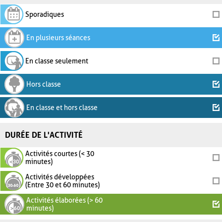
Sporadiques
En plusieurs séances
En classe seulement
Hors classe
En classe et hors classe
DURÉE DE L'ACTIVITÉ
Activités courtes (< 30
minutes)
Activités développées
(Entre 30 et 60 minutes)
Activités élaborées (> 60
minutes)