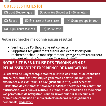
TOUTES LES FICHES (0)
(X) Outil électronique
(X) Activités élaborées (> 60 minutes)
(X) Élevée
(X) En classe et hors classe
(X) Grand groupe (> 100)
(X) En plusieurs séances
(X) Hors classe
Votre recherche n'a donné aucun résultat
Vérifiez que l'orthographe est correcte.
Supprimez les guillemets autour des expressions pour
rechercher chaque mot séparément.
garage à vélo
retournera
souvent plus de résultat que
"garage à vélo"
.
NOTRE SITE WEB UTILISE DES TÉMOINS AFIN DE
Envisagez d'élargir votre recherche avec
OR
.
garage OR vélo
retournera souvent plus de résultat que
garage à vélo
.
REHAUSSER VOTRE EXPÉRIENCE DE NAVIGATION.
Le site web de Polytechnique Montréal utilise des témoins de connexion
afin de recueillir des statistiques générales et offrir une meilleure
expérience à ses visiteurs. En naviguant sur le site, vous acceptez
l’utilisation de ces témoins selon les modalités spécifiées aux conditions
d’utilisation. Vous pouvez refuser les témoins de connexion en modifiant
vos paramètres de navigation. Pour en savoir plus sur le recours aux
témoins de connexion et sur la protection de vos renseignements
personnels,
cliquez ici
.
Avis de confidentialité et conditions d’utilisation