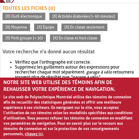
TOUTES LES FICHES (0)
(X) Outil électronique
(X) Activités élaborées (> 60 minutes)
(X) Moyenne
(X) Équipe
(X) En classe seulement
(X) Petit groupe (< 30)
(X) En classe et hors classe
Votre recherche n'a donné aucun résultat
Vérifiez que l'orthographe est correcte.
Supprimez les guillemets autour des expressions pour
rechercher chaque mot séparément.
garage à vélo
retournera
souvent plus de résultat que
"garage à vélo"
.
NOTRE SITE WEB UTILISE DES TÉMOINS AFIN DE
Envisagez d'élargir votre recherche avec
OR
.
garage OR vélo
retournera souvent plus de résultat que
garage à vélo
.
REHAUSSER VOTRE EXPÉRIENCE DE NAVIGATION.
Le site web de Polytechnique Montréal utilise des témoins de connexion
afin de recueillir des statistiques générales et offrir une meilleure
expérience à ses visiteurs. En naviguant sur le site, vous acceptez
l’utilisation de ces témoins selon les modalités spécifiées aux conditions
d’utilisation. Vous pouvez refuser les témoins de connexion en modifiant
vos paramètres de navigation. Pour en savoir plus sur le recours aux
témoins de connexion et sur la protection de vos renseignements
personnels,
cliquez ici
.
Avis de confidentialité et conditions d’utilisation