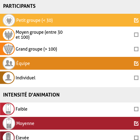
PARTICIPANTS
Petit groupe (< 30)
Moyen groupe (entre 30
et 100)
Grand groupe (> 100)
Équipe
Individuel
INTENSITÉ D'ANIMATION
Faible
Moyenne
Élevée