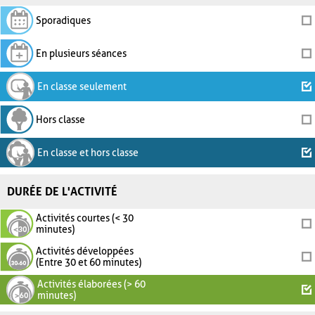
Sporadiques
En plusieurs séances
En classe seulement
Hors classe
En classe et hors classe
DURÉE DE L'ACTIVITÉ
Activités courtes (< 30
minutes)
Activités développées
(Entre 30 et 60 minutes)
Activités élaborées (> 60
minutes)