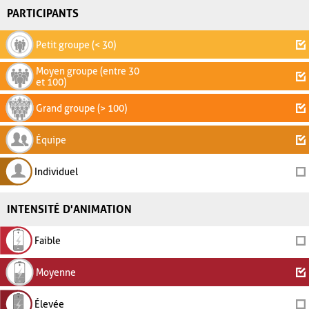
PARTICIPANTS
Petit groupe (< 30)
Moyen groupe (entre 30
et 100)
Grand groupe (> 100)
Équipe
Individuel
INTENSITÉ D'ANIMATION
Faible
Moyenne
Élevée