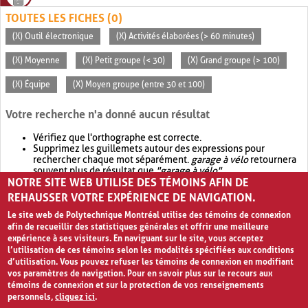
TOUTES LES FICHES (0)
(X) Outil électronique
(X) Activités élaborées (> 60 minutes)
(X) Moyenne
(X) Petit groupe (< 30)
(X) Grand groupe (> 100)
(X) Équipe
(X) Moyen groupe (entre 30 et 100)
Votre recherche n'a donné aucun résultat
Vérifiez que l'orthographe est correcte.
Supprimez les guillemets autour des expressions pour
rechercher chaque mot séparément.
garage à vélo
retournera
souvent plus de résultat que
"garage à vélo"
.
NOTRE SITE WEB UTILISE DES TÉMOINS AFIN DE
Envisagez d'élargir votre recherche avec
OR
.
garage OR vélo
retournera souvent plus de résultat que
garage à vélo
.
REHAUSSER VOTRE EXPÉRIENCE DE NAVIGATION.
Le site web de Polytechnique Montréal utilise des témoins de connexion
afin de recueillir des statistiques générales et offrir une meilleure
expérience à ses visiteurs. En naviguant sur le site, vous acceptez
l’utilisation de ces témoins selon les modalités spécifiées aux conditions
d’utilisation. Vous pouvez refuser les témoins de connexion en modifiant
vos paramètres de navigation. Pour en savoir plus sur le recours aux
témoins de connexion et sur la protection de vos renseignements
personnels,
cliquez ici
.
Avis de confidentialité et conditions d’utilisation