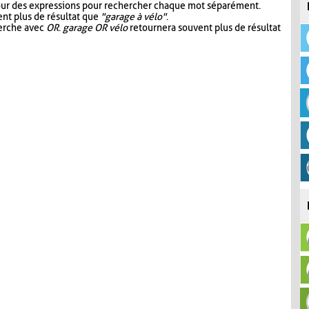
our des expressions pour rechercher chaque mot séparément.
nt plus de résultat que
"garage à vélo"
.
herche avec
OR
.
garage OR vélo
retournera souvent plus de résultat