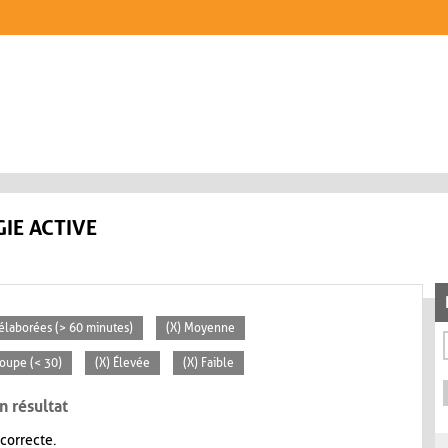
IE ACTIVE
s élaborées (> 60 minutes)
(X) Moyenne
roupe (< 30)
(X) Élevée
(X) Faible
n résultat
 correcte.