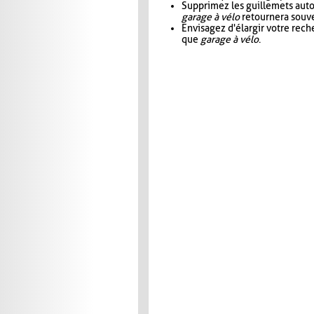
Supprimez les guillemets aut
garage à vélo
retournera souve
Envisagez d'élargir votre rec
que
garage à vélo
.