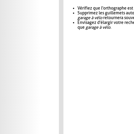
Vérifiez que l'orthographe est
Supprimez les guillemets aut
garage à vélo
retournera souve
Envisagez d'élargir votre rec
que
garage à vélo
.