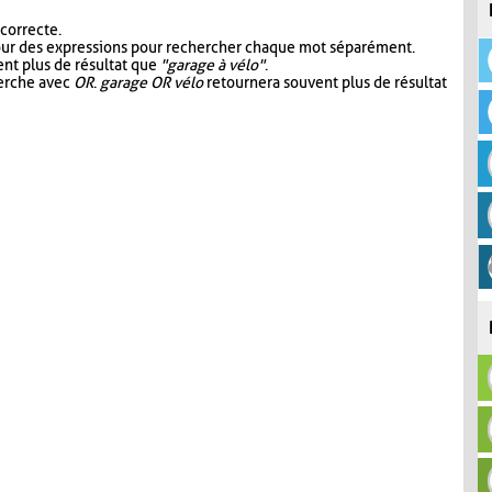
 correcte.
our des expressions pour rechercher chaque mot séparément.
nt plus de résultat que
"garage à vélo"
.
herche avec
OR
.
garage OR vélo
retournera souvent plus de résultat