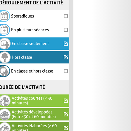
DÉROULEMENT DE L'ACTIVITÉ
Sporadiques
En plusieurs séances
En classe seulement
Hors classe
En classe et hors classe
DURÉE DE L'ACTIVITÉ
Activités courtes (< 30
minutes)
Activités développées
(Entre 30 et 60 minutes)
Activités élaborées (> 60
minutes)