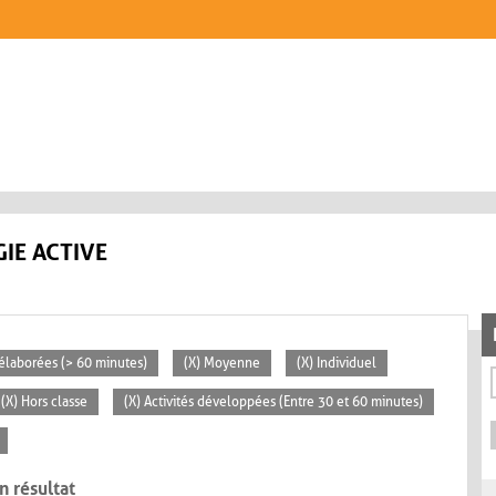
IE ACTIVE
s élaborées (> 60 minutes)
(X) Moyenne
(X) Individuel
(X) Hors classe
(X) Activités développées (Entre 30 et 60 minutes)
n résultat