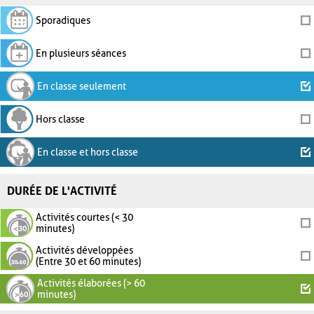
Sporadiques
En plusieurs séances
En classe seulement
Hors classe
En classe et hors classe
DURÉE DE L'ACTIVITÉ
Activités courtes (< 30
minutes)
Activités développées
(Entre 30 et 60 minutes)
Activités élaborées (> 60
minutes)