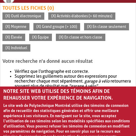
TOUTES LES FICHES (0)
(X) Outil électronique
(X) Activités élaborées (> 60 minutes)
(X) Moyenne
(X) Grand groupe (> 100)
(X) En classe seulement
(X) Élevée
(X) Équipe
(X) En classe et hors classe
(X) Individuel
Votre recherche n'a donné aucun résultat
Vérifiez que l'orthographe est correcte.
Supprimez les guillemets autour des expressions pour
rechercher chaque mot séparément.
garage à vélo
retournera
souvent plus de résultat que
"garage à vélo"
.
NOTRE SITE WEB UTILISE DES TÉMOINS AFIN DE
Envisagez d'élargir votre recherche avec
OR
.
garage OR vélo
retournera souvent plus de résultat que
garage à vélo
.
REHAUSSER VOTRE EXPÉRIENCE DE NAVIGATION.
Le site web de Polytechnique Montréal utilise des témoins de connexion
afin de recueillir des statistiques générales et offrir une meilleure
expérience à ses visiteurs. En naviguant sur le site, vous acceptez
l’utilisation de ces témoins selon les modalités spécifiées aux conditions
d’utilisation. Vous pouvez refuser les témoins de connexion en modifiant
vos paramètres de navigation. Pour en savoir plus sur le recours aux