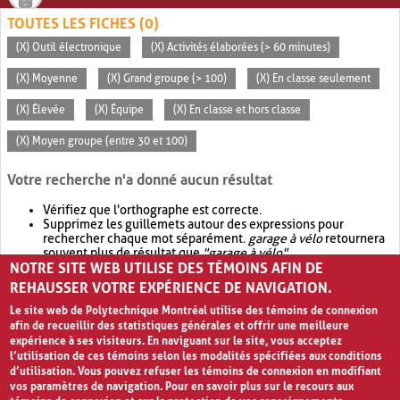
TOUTES LES FICHES (0)
(X) Outil électronique
(X) Activités élaborées (> 60 minutes)
(X) Moyenne
(X) Grand groupe (> 100)
(X) En classe seulement
(X) Élevée
(X) Équipe
(X) En classe et hors classe
(X) Moyen groupe (entre 30 et 100)
Votre recherche n'a donné aucun résultat
Vérifiez que l'orthographe est correcte.
Supprimez les guillemets autour des expressions pour
rechercher chaque mot séparément.
garage à vélo
retournera
souvent plus de résultat que
"garage à vélo"
.
NOTRE SITE WEB UTILISE DES TÉMOINS AFIN DE
Envisagez d'élargir votre recherche avec
OR
.
garage OR vélo
retournera souvent plus de résultat que
garage à vélo
.
REHAUSSER VOTRE EXPÉRIENCE DE NAVIGATION.
Le site web de Polytechnique Montréal utilise des témoins de connexion
afin de recueillir des statistiques générales et offrir une meilleure
expérience à ses visiteurs. En naviguant sur le site, vous acceptez
l’utilisation de ces témoins selon les modalités spécifiées aux conditions
d’utilisation. Vous pouvez refuser les témoins de connexion en modifiant
vos paramètres de navigation. Pour en savoir plus sur le recours aux