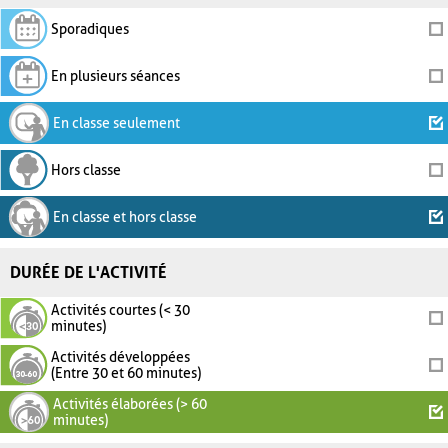
Sporadiques
En plusieurs séances
En classe seulement
Hors classe
En classe et hors classe
DURÉE DE L'ACTIVITÉ
Activités courtes (< 30
minutes)
Activités développées
(Entre 30 et 60 minutes)
Activités élaborées (> 60
minutes)