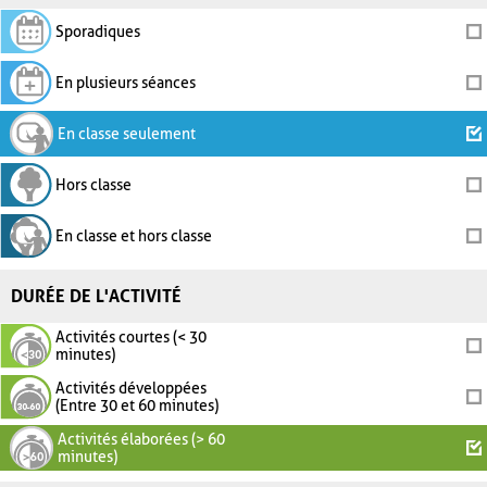
Sporadiques
En plusieurs séances
En classe seulement
Hors classe
En classe et hors classe
DURÉE DE L'ACTIVITÉ
Activités courtes (< 30
minutes)
Activités développées
(Entre 30 et 60 minutes)
Activités élaborées (> 60
minutes)