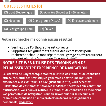
TOUTES LES FICHES (0)
(X) Outil électronique
(X) Activités élaborées (> 60 minutes)
(X) Moyenne
(X) Grand groupe (> 100)
(X) En classe seulement
(X) Petit groupe (< 30)
(X) Élevée
Votre recherche n'a donné aucun résultat
Vérifiez que l'orthographe est correcte.
Supprimez les guillemets autour des expressions pour
rechercher chaque mot séparément.
garage à vélo
retournera
souvent plus de résultat que
"garage à vélo"
.
NOTRE SITE WEB UTILISE DES TÉMOINS AFIN DE
Envisagez d'élargir votre recherche avec
OR
.
garage OR vélo
retournera souvent plus de résultat que
garage à vélo
.
REHAUSSER VOTRE EXPÉRIENCE DE NAVIGATION.
Le site web de Polytechnique Montréal utilise des témoins de connexion
afin de recueillir des statistiques générales et offrir une meilleure
expérience à ses visiteurs. En naviguant sur le site, vous acceptez
l’utilisation de ces témoins selon les modalités spécifiées aux conditions
d’utilisation. Vous pouvez refuser les témoins de connexion en modifiant
vos paramètres de navigation. Pour en savoir plus sur le recours aux
témoins de connexion et sur la protection de vos renseignements
personnels,
cliquez ici
.
Avis de confidentialité et conditions d’utilisation