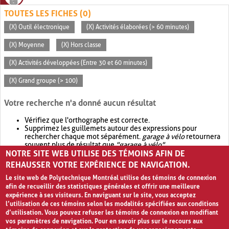
TOUTES LES FICHES (0)
(X) Outil électronique
(X) Activités élaborées (> 60 minutes)
(X) Moyenne
(X) Hors classe
(X) Activités développées (Entre 30 et 60 minutes)
(X) Grand groupe (> 100)
Votre recherche n'a donné aucun résultat
Vérifiez que l'orthographe est correcte.
Supprimez les guillemets autour des expressions pour
rechercher chaque mot séparément.
garage à vélo
retournera
souvent plus de résultat que
"garage à vélo"
.
NOTRE SITE WEB UTILISE DES TÉMOINS AFIN DE
Envisagez d'élargir votre recherche avec
OR
.
garage OR vélo
retournera souvent plus de résultat que
garage à vélo
.
REHAUSSER VOTRE EXPÉRIENCE DE NAVIGATION.
Le site web de Polytechnique Montréal utilise des témoins de connexion
afin de recueillir des statistiques générales et offrir une meilleure
expérience à ses visiteurs. En naviguant sur le site, vous acceptez
l’utilisation de ces témoins selon les modalités spécifiées aux conditions
d’utilisation. Vous pouvez refuser les témoins de connexion en modifiant
vos paramètres de navigation. Pour en savoir plus sur le recours aux