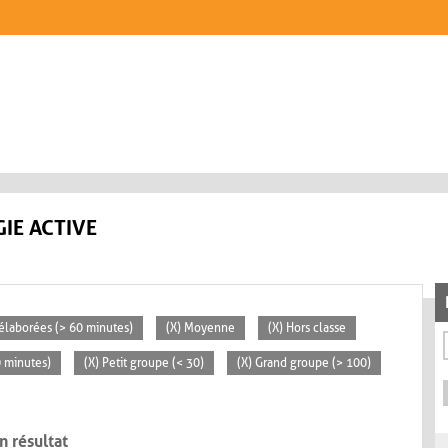
IE ACTIVE
s élaborées (> 60 minutes)
(X) Moyenne
(X) Hors classe
0 minutes)
(X) Petit groupe (< 30)
(X) Grand groupe (> 100)
n résultat