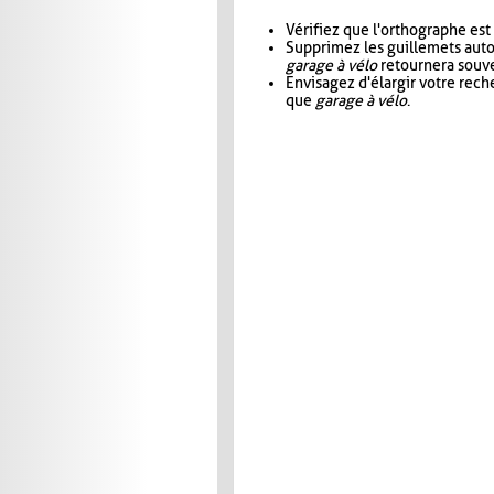
Vérifiez que l'orthographe est
Supprimez les guillemets aut
garage à vélo
retournera souve
Envisagez d'élargir votre rec
que
garage à vélo
.