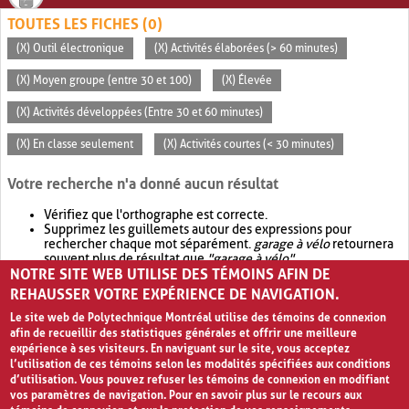
TOUTES LES FICHES (0)
(X) Outil électronique
(X) Activités élaborées (> 60 minutes)
(X) Moyen groupe (entre 30 et 100)
(X) Élevée
(X) Activités développées (Entre 30 et 60 minutes)
(X) En classe seulement
(X) Activités courtes (< 30 minutes)
Votre recherche n'a donné aucun résultat
Vérifiez que l'orthographe est correcte.
Supprimez les guillemets autour des expressions pour
rechercher chaque mot séparément.
garage à vélo
retournera
souvent plus de résultat que
"garage à vélo"
.
NOTRE SITE WEB UTILISE DES TÉMOINS AFIN DE
Envisagez d'élargir votre recherche avec
OR
.
garage OR vélo
retournera souvent plus de résultat que
garage à vélo
.
REHAUSSER VOTRE EXPÉRIENCE DE NAVIGATION.
Le site web de Polytechnique Montréal utilise des témoins de connexion
afin de recueillir des statistiques générales et offrir une meilleure
expérience à ses visiteurs. En naviguant sur le site, vous acceptez
l’utilisation de ces témoins selon les modalités spécifiées aux conditions
d’utilisation. Vous pouvez refuser les témoins de connexion en modifiant
vos paramètres de navigation. Pour en savoir plus sur le recours aux