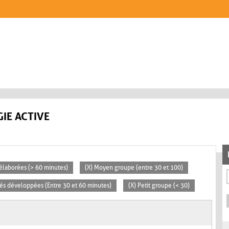
IE ACTIVE
s élaborées (> 60 minutes)
(X) Moyen groupe (entre 30 et 100)
ités développées (Entre 30 et 60 minutes)
(X) Petit groupe (< 30)