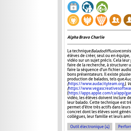
Alpha Bravo Charlie
La technique
Baladodiffusion
consi
élèves de créer, seul ou en équipe,
vidéo sur un sujet précis. Cela leu
faire de la recherche, à structurer u
faire la séquence d'un fichier audio
bons présentateurs. Il existe plusie
production de balados, tels que
Aud
(
https://www.audacityteam.org
), 
(
https://www.vegascreativesoftwa
(
https://apps.apple.com/ca/app/
vidéo, les élèves doivent inclure d
leur balado. Cette technique est tr
permet d'être très actifs dans leurs
concret dont les élèves sont généra
collègues, leur famille et leurs ami
Outil électronique (4)
Perfor