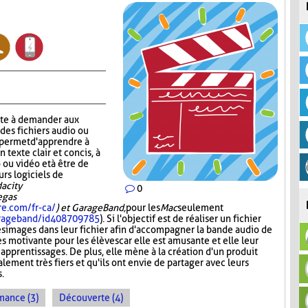
ste à demander aux
 des fichiers audio ou
r permet d'apprendre à
n texte clair et concis, à
 ou vidéo et à être de
urs logiciels de
acity
0
Vegas
re.com/fr-ca/
) et GarageBand,
pour les
Mac
seulement
garageband/id408709785
). Si l'objectif est de réaliser un fichier
es images dans leur fichier afin d'accompagner la bande audio de
ès motivante pour les élèves car elle est amusante et elle leur
 apprentissages. De plus, elle mène à la création d'un produit
lement très fiers et qu'ils ont envie de partager avec leurs
s.
mance (3)
Découverte (4)