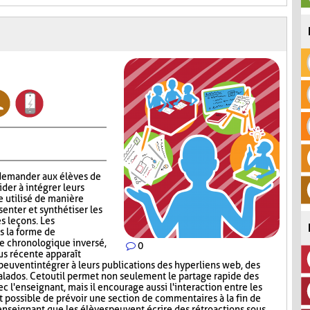
 demander aux élèves de
aider à intégrer leurs
e utilisé de manière
enter et synthétiser les
s leçons. Les
s la forme de
re chronologique inversé,
0
lus récente apparaît
peuvent intégrer à leurs publications des hyperliens web, des
lados. Cet outil permet non seulement le partage rapide des
c l'enseignant, mais il encourage aussi l'interaction entre les
st possible de prévoir une section de commentaires à la fin de
'enseignant que les élèves peuvent écrire des rétroactions sous