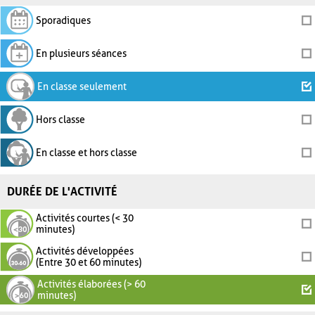
Sporadiques
En plusieurs séances
En classe seulement
Hors classe
En classe et hors classe
DURÉE DE L'ACTIVITÉ
Activités courtes (< 30
minutes)
Activités développées
(Entre 30 et 60 minutes)
Activités élaborées (> 60
minutes)