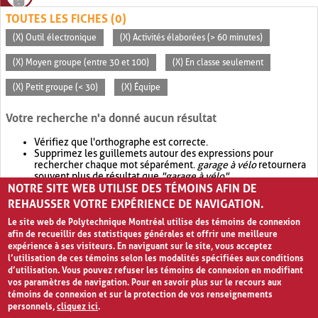
TOUTES LES FICHES (0)
(X) Outil électronique
(X) Activités élaborées (> 60 minutes)
(X) Moyen groupe (entre 30 et 100)
(X) En classe seulement
(X) Petit groupe (< 30)
(X) Équipe
Votre recherche n'a donné aucun résultat
Vérifiez que l'orthographe est correcte.
Supprimez les guillemets autour des expressions pour
rechercher chaque mot séparément.
garage à vélo
retournera
souvent plus de résultat que
"garage à vélo"
.
NOTRE SITE WEB UTILISE DES TÉMOINS AFIN DE
Envisagez d'élargir votre recherche avec
OR
.
garage OR vélo
retournera souvent plus de résultat que
garage à vélo
.
REHAUSSER VOTRE EXPÉRIENCE DE NAVIGATION.
Le site web de Polytechnique Montréal utilise des témoins de connexion
afin de recueillir des statistiques générales et offrir une meilleure
expérience à ses visiteurs. En naviguant sur le site, vous acceptez
l’utilisation de ces témoins selon les modalités spécifiées aux conditions
d’utilisation. Vous pouvez refuser les témoins de connexion en modifiant
vos paramètres de navigation. Pour en savoir plus sur le recours aux
témoins de connexion et sur la protection de vos renseignements
personnels,
cliquez ici
.
Avis de confidentialité et conditions d’utilisation