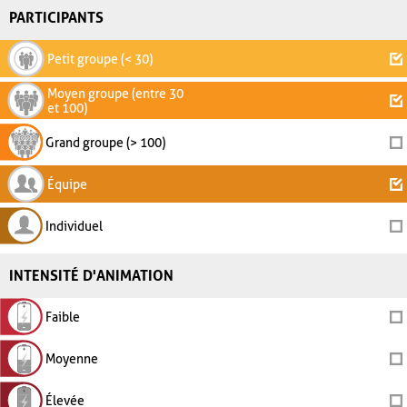
PARTICIPANTS
Petit groupe (< 30)
Moyen groupe (entre 30
et 100)
Grand groupe (> 100)
Équipe
Individuel
INTENSITÉ D'ANIMATION
Faible
Moyenne
Élevée