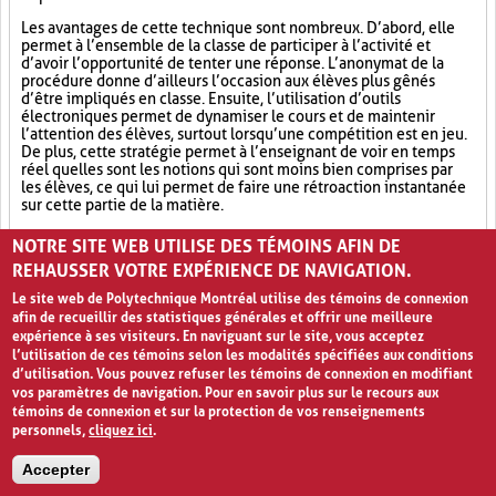
Les avantages de cette technique sont nombreux. D’abord, elle
permet à l’ensemble de la classe de participer à l’activité et
d’avoir l’opportunité de tenter une réponse. L’anonymat de la
procédure donne d’ailleurs l’occasion aux élèves plus gênés
d’être impliqués en classe. Ensuite, l’utilisation d’outils
électroniques permet de dynamiser le cours et de maintenir
l’attention des élèves, surtout lorsqu’une compétition est en jeu.
De plus, cette stratégie permet à l’enseignant de voir en temps
réel quelles sont les notions qui sont moins bien comprises par
les élèves, ce qui lui permet de faire une rétroaction instantanée
sur cette partie de la matière.
Outil électronique (4)
Socialisation (8)
Ludification (9)
NOTRE SITE WEB UTILISE DES TÉMOINS AFIN DE
REHAUSSER VOTRE EXPÉRIENCE DE NAVIGATION.
Le site web de Polytechnique Montréal utilise des témoins de connexion
afin de recueillir des statistiques générales et offrir une meilleure
expérience à ses visiteurs. En naviguant sur le site, vous acceptez
l’utilisation de ces témoins selon les modalités spécifiées aux conditions
d’utilisation. Vous pouvez refuser les témoins de connexion en modifiant
vos paramètres de navigation. Pour en savoir plus sur le recours aux
témoins de connexion et sur la protection de vos renseignements
personnels,
cliquez ici
.
Avis de confidentialité et conditions d’utilisation
Accepter