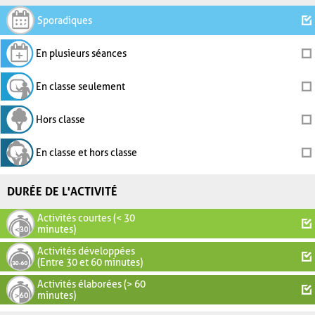
Sporadiques
En plusieurs séances
En classe seulement
Hors classe
En classe et hors classe
DURÉE DE L'ACTIVITÉ
Activités courtes (< 30
minutes)
Activités développées
(Entre 30 et 60 minutes)
Activités élaborées (> 60
minutes)