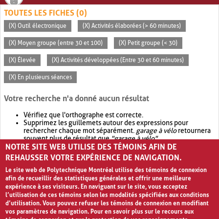
TOUTES LES FICHES (0)
(X) Outil électronique
(X) Activités élaborées (> 60 minutes)
(X) Moyen groupe (entre 30 et 100)
(X) Petit groupe (< 30)
(X) Élevée
(X) Activités développées (Entre 30 et 60 minutes)
(X) En plusieurs séances
Votre recherche n'a donné aucun résultat
Vérifiez que l'orthographe est correcte.
Supprimez les guillemets autour des expressions pour
rechercher chaque mot séparément.
garage à vélo
retournera
souvent plus de résultat que
"garage à vélo"
.
NOTRE SITE WEB UTILISE DES TÉMOINS AFIN DE
Envisagez d'élargir votre recherche avec
OR
.
garage OR vélo
retournera souvent plus de résultat que
garage à vélo
.
REHAUSSER VOTRE EXPÉRIENCE DE NAVIGATION.
Le site web de Polytechnique Montréal utilise des témoins de connexion
afin de recueillir des statistiques générales et offrir une meilleure
expérience à ses visiteurs. En naviguant sur le site, vous acceptez
l’utilisation de ces témoins selon les modalités spécifiées aux conditions
d’utilisation. Vous pouvez refuser les témoins de connexion en modifiant
vos paramètres de navigation. Pour en savoir plus sur le recours aux