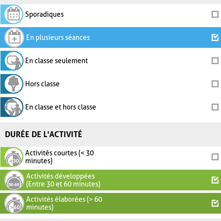
Sporadiques
En plusieurs séances
En classe seulement
Hors classe
En classe et hors classe
DURÉE DE L'ACTIVITÉ
Activités courtes (< 30
minutes)
Activités développées
(Entre 30 et 60 minutes)
Activités élaborées (> 60
minutes)