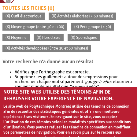
TOUTES LES FICHES (0)
(X) Outil électronique
(X) Activités élaborées (> 60 minutes)
(X) Moyen groupe (entre 30 et 100)
(X) Petit groupe (< 30)
(X) Moyenne
(X) Hors classe
(X) Sporadiques
(X) Activités développées (Entre 30 et 60 minutes)
Votre recherche n'a donné aucun résultat
Vérifiez que l'orthographe est correcte.
Supprimez les guillemets autour des expressions pour
rechercher chaque mot séparément.
garage à vélo
retournera
souvent plus de résultat que
"garage à vélo"
.
NOTRE SITE WEB UTILISE DES TÉMOINS AFIN DE
Envisagez d'élargir votre recherche avec
OR
.
garage OR vélo
retournera souvent plus de résultat que
garage à vélo
.
REHAUSSER VOTRE EXPÉRIENCE DE NAVIGATION.
Le site web de Polytechnique Montréal utilise des témoins de connexion
afin de recueillir des statistiques générales et offrir une meilleure
expérience à ses visiteurs. En naviguant sur le site, vous acceptez
l’utilisation de ces témoins selon les modalités spécifiées aux conditions
d’utilisation. Vous pouvez refuser les témoins de connexion en modifiant
vos paramètres de navigation. Pour en savoir plus sur le recours aux