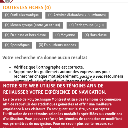
TOUTES LES FICHES (0)
(X) Outil électronique
(X) Activités élaborées (> 60 minutes)
(X) Moyen groupe (entre 30 et 100)
(X) Petit groupe (< 30)
(X) En classe et hors classe
(X) Moyenne
(X) Hors classe
(X) Sporadiques
(X) En plusieurs séances
Votre recherche n'a donné aucun résultat
Vérifiez que l'orthographe est correcte.
Supprimez les guillemets autour des expressions pour
rechercher chaque mot séparément.
garage à vélo
retournera
souvent plus de résultat que
"garage à vélo"
.
NOTRE SITE WEB UTILISE DES TÉMOINS AFIN DE
Envisagez d'élargir votre recherche avec
OR
.
garage OR vélo
retournera souvent plus de résultat que
garage à vélo
.
REHAUSSER VOTRE EXPÉRIENCE DE NAVIGATION.
Le site web de Polytechnique Montréal utilise des témoins de connexion
afin de recueillir des statistiques générales et offrir une meilleure
expérience à ses visiteurs. En naviguant sur le site, vous acceptez
l’utilisation de ces témoins selon les modalités spécifiées aux conditions
d’utilisation. Vous pouvez refuser les témoins de connexion en modifiant
vos paramètres de navigation. Pour en savoir plus sur le recours aux