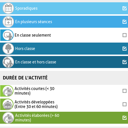
Sporadiques
En plusieurs séances
En classe seulement
Hors classe
En classe et hors classe
DURÉE DE L'ACTIVITÉ
Activités courtes (< 30
minutes)
Activités développées
(Entre 30 et 60 minutes)
Activités élaborées (> 60
minutes)