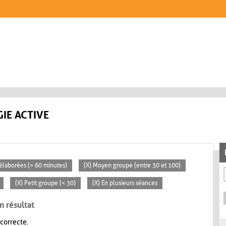
IE ACTIVE
s élaborées (> 60 minutes)
(X) Moyen groupe (entre 30 et 100)
(X) Petit groupe (< 30)
(X) En plusieurs séances
n résultat
 correcte.