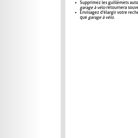
Supprimez les guillemets aut
garage à vélo
retournera souve
Envisagez d'élargir votre rec
que
garage à vélo
.