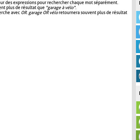
our des expressions pour rechercher chaque mot séparément.
nt plus de résultat que
"garage à vélo"
.
herche avec
OR
.
garage OR vélo
retournera souvent plus de résultat