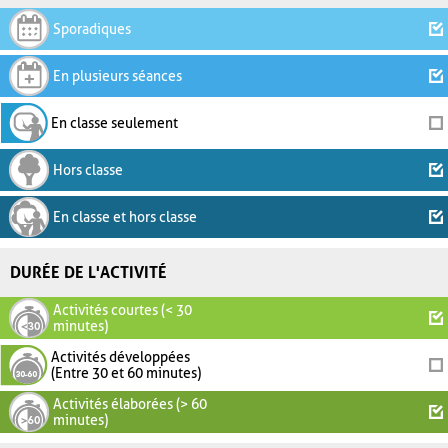
Sporadiques
En plusieurs séances
En classe seulement
Hors classe
En classe et hors classe
DURÉE DE L'ACTIVITÉ
Activités courtes (< 30
minutes)
Activités développées
(Entre 30 et 60 minutes)
Activités élaborées (> 60
minutes)