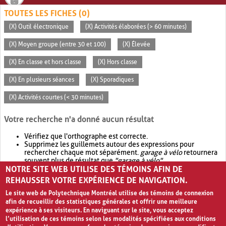
TOUTES LES FICHES (0)
(X) Outil électronique
(X) Activités élaborées (> 60 minutes)
(X) Moyen groupe (entre 30 et 100)
(X) Élevée
(X) En classe et hors classe
(X) Hors classe
(X) En plusieurs séances
(X) Sporadiques
(X) Activités courtes (< 30 minutes)
Votre recherche n'a donné aucun résultat
Vérifiez que l'orthographe est correcte.
Supprimez les guillemets autour des expressions pour
rechercher chaque mot séparément.
garage à vélo
retournera
souvent plus de résultat que
"garage à vélo"
.
NOTRE SITE WEB UTILISE DES TÉMOINS AFIN DE
Envisagez d'élargir votre recherche avec
OR
.
garage OR vélo
retournera souvent plus de résultat que
garage à vélo
.
REHAUSSER VOTRE EXPÉRIENCE DE NAVIGATION.
Le site web de Polytechnique Montréal utilise des témoins de connexion
afin de recueillir des statistiques générales et offrir une meilleure
expérience à ses visiteurs. En naviguant sur le site, vous acceptez
l’utilisation de ces témoins selon les modalités spécifiées aux conditions