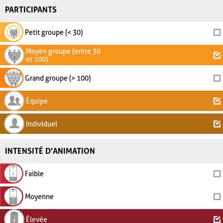
PARTICIPANTS
Petit groupe (< 30)
Moyen groupe (entre 30
et 100)
Grand groupe (> 100)
Équipe
Individuel
INTENSITÉ D'ANIMATION
Faible
Moyenne
Élevée