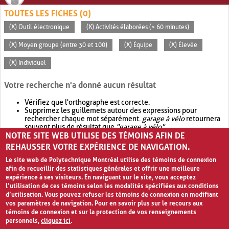
TOUTES LES FICHES (0)
(X) Outil électronique
(X) Activités élaborées (> 60 minutes)
(X) Moyen groupe (entre 30 et 100)
(X) Équipe
(X) Élevée
(X) Individuel
Votre recherche n'a donné aucun résultat
Vérifiez que l'orthographe est correcte.
Supprimez les guillemets autour des expressions pour
rechercher chaque mot séparément.
garage à vélo
retournera
souvent plus de résultat que
"garage à vélo"
.
NOTRE SITE WEB UTILISE DES TÉMOINS AFIN DE
Envisagez d'élargir votre recherche avec
OR
.
garage OR vélo
retournera souvent plus de résultat que
garage à vélo
.
REHAUSSER VOTRE EXPÉRIENCE DE NAVIGATION.
Le site web de Polytechnique Montréal utilise des témoins de connexion
afin de recueillir des statistiques générales et offrir une meilleure
expérience à ses visiteurs. En naviguant sur le site, vous acceptez
l’utilisation de ces témoins selon les modalités spécifiées aux conditions
d’utilisation. Vous pouvez refuser les témoins de connexion en modifiant
vos paramètres de navigation. Pour en savoir plus sur le recours aux
témoins de connexion et sur la protection de vos renseignements
personnels,
cliquez ici
.
Avis de confidentialité et conditions d’utilisation