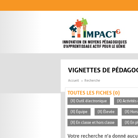
Aller au contenu principal
VIGNETTES DE PÉDAGOG
Accueil
Recherche
TOUTES LES FICHES (0)
(X) Outil électronique
(X) Activité
(X) Équipe
(X) Élevée
(X) Hors
(X) En classe et hors classe
(X) En p
Votre recherche n'a donné aucu