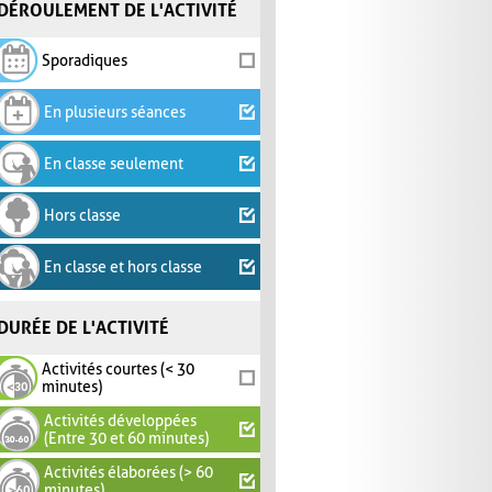
DÉROULEMENT DE L'ACTIVITÉ
Sporadiques
En plusieurs séances
En classe seulement
Hors classe
En classe et hors classe
DURÉE DE L'ACTIVITÉ
Activités courtes (< 30
minutes)
Activités développées
(Entre 30 et 60 minutes)
Activités élaborées (> 60
minutes)