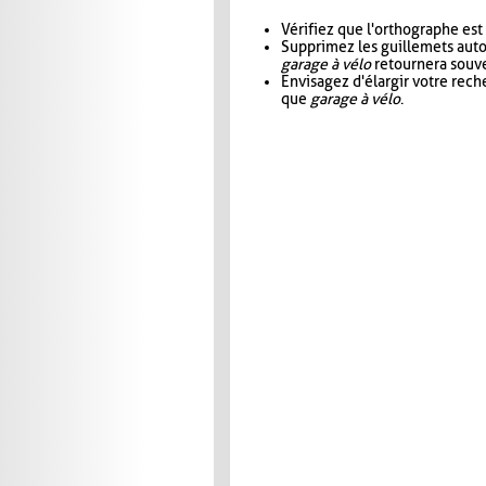
Vérifiez que l'orthographe est
Supprimez les guillemets aut
garage à vélo
retournera souve
Envisagez d'élargir votre rec
que
garage à vélo
.