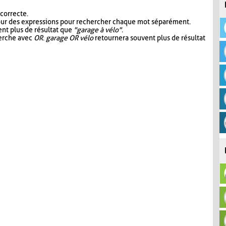
 correcte.
our des expressions pour rechercher chaque mot séparément.
nt plus de résultat que
"garage à vélo"
.
herche avec
OR
.
garage OR vélo
retournera souvent plus de résultat