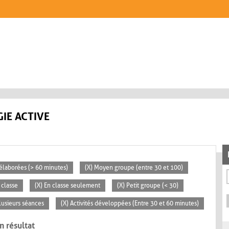
IE ACTIVE
s élaborées (> 60 minutes)
(X) Moyen groupe (entre 30 et 100)
 classe
(X) En classe seulement
(X) Petit groupe (< 30)
lusieurs séances
(X) Activités développées (Entre 30 et 60 minutes)
n résultat