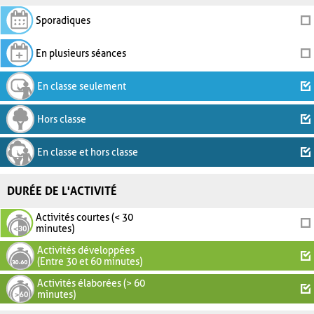
Sporadiques
En plusieurs séances
En classe seulement
Hors classe
En classe et hors classe
DURÉE DE L'ACTIVITÉ
Activités courtes (< 30
minutes)
Activités développées
(Entre 30 et 60 minutes)
Activités élaborées (> 60
minutes)