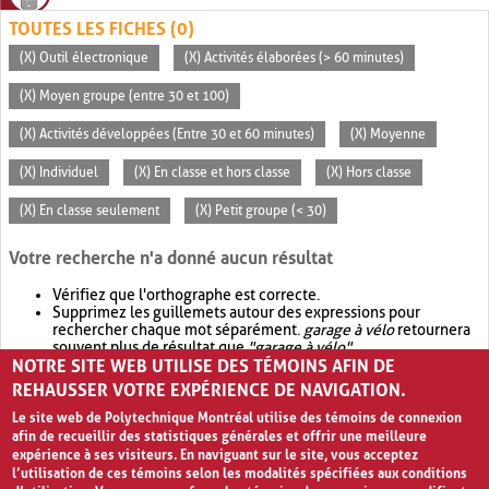
TOUTES LES FICHES (0)
(X) Outil électronique
(X) Activités élaborées (> 60 minutes)
(X) Moyen groupe (entre 30 et 100)
(X) Activités développées (Entre 30 et 60 minutes)
(X) Moyenne
(X) Individuel
(X) En classe et hors classe
(X) Hors classe
(X) En classe seulement
(X) Petit groupe (< 30)
Votre recherche n'a donné aucun résultat
Vérifiez que l'orthographe est correcte.
Supprimez les guillemets autour des expressions pour
rechercher chaque mot séparément.
garage à vélo
retournera
souvent plus de résultat que
"garage à vélo"
.
NOTRE SITE WEB UTILISE DES TÉMOINS AFIN DE
Envisagez d'élargir votre recherche avec
OR
.
garage OR vélo
retournera souvent plus de résultat que
garage à vélo
.
REHAUSSER VOTRE EXPÉRIENCE DE NAVIGATION.
Le site web de Polytechnique Montréal utilise des témoins de connexion
afin de recueillir des statistiques générales et offrir une meilleure
expérience à ses visiteurs. En naviguant sur le site, vous acceptez
l’utilisation de ces témoins selon les modalités spécifiées aux conditions