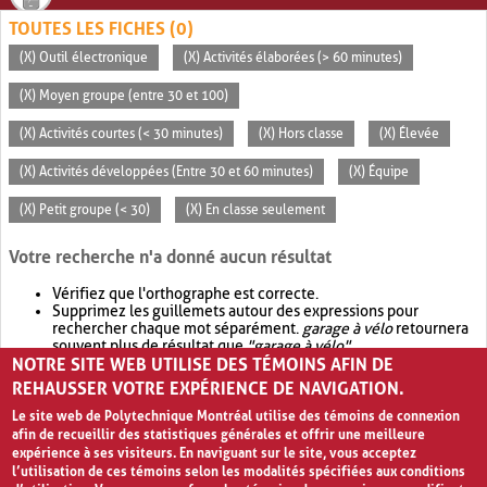
TOUTES LES FICHES (0)
(X) Outil électronique
(X) Activités élaborées (> 60 minutes)
(X) Moyen groupe (entre 30 et 100)
(X) Activités courtes (< 30 minutes)
(X) Hors classe
(X) Élevée
(X) Activités développées (Entre 30 et 60 minutes)
(X) Équipe
(X) Petit groupe (< 30)
(X) En classe seulement
Votre recherche n'a donné aucun résultat
Vérifiez que l'orthographe est correcte.
Supprimez les guillemets autour des expressions pour
rechercher chaque mot séparément.
garage à vélo
retournera
souvent plus de résultat que
"garage à vélo"
.
NOTRE SITE WEB UTILISE DES TÉMOINS AFIN DE
Envisagez d'élargir votre recherche avec
OR
.
garage OR vélo
retournera souvent plus de résultat que
garage à vélo
.
REHAUSSER VOTRE EXPÉRIENCE DE NAVIGATION.
Le site web de Polytechnique Montréal utilise des témoins de connexion
afin de recueillir des statistiques générales et offrir une meilleure
expérience à ses visiteurs. En naviguant sur le site, vous acceptez
l’utilisation de ces témoins selon les modalités spécifiées aux conditions