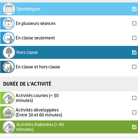
Sporadiques
En plusieurs séances
En classe seulement
Hors classe
En classe et hors classe
DURÉE DE L'ACTIVITÉ
Activités courtes (< 30
minutes)
Activités développées
(Entre 30 et 60 minutes)
Activités élaborées (> 60
minutes)