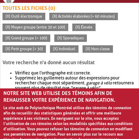
TOUTES LES FICHES (0)
(X) Outil électronique
(X) Activités élaborées (> 60 minutes)
(X) Moyen groupe (entre 30 et 100)
(X) Élevée
(X) Grand groupe (> 100)
(X) Sporadiques
(X) Petit groupe (< 30)
(X) Individuel
(X) Hors classe
Votre recherche n'a donné aucun résultat
Vérifiez que l'orthographe est correcte.
Supprimez les guillemets autour des expressions pour
rechercher chaque mot séparément.
garage à vélo
retournera
souvent plus de résultat que
"garage à vélo"
.
NOTRE SITE WEB UTILISE DES TÉMOINS AFIN DE
Envisagez d'élargir votre recherche avec
OR
.
garage OR vélo
retournera souvent plus de résultat que
garage à vélo
.
REHAUSSER VOTRE EXPÉRIENCE DE NAVIGATION.
Le site web de Polytechnique Montréal utilise des témoins de connexion
afin de recueillir des statistiques générales et offrir une meilleure
expérience à ses visiteurs. En naviguant sur le site, vous acceptez
l’utilisation de ces témoins selon les modalités spécifiées aux conditions
d’utilisation. Vous pouvez refuser les témoins de connexion en modifiant
vos paramètres de navigation. Pour en savoir plus sur le recours aux