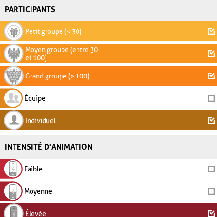
PARTICIPANTS
Petit groupe (< 30)
Moyen groupe (entre 30
et 100)
Grand groupe (> 100)
Équipe
Individuel
INTENSITÉ D'ANIMATION
Faible
Moyenne
Élevée