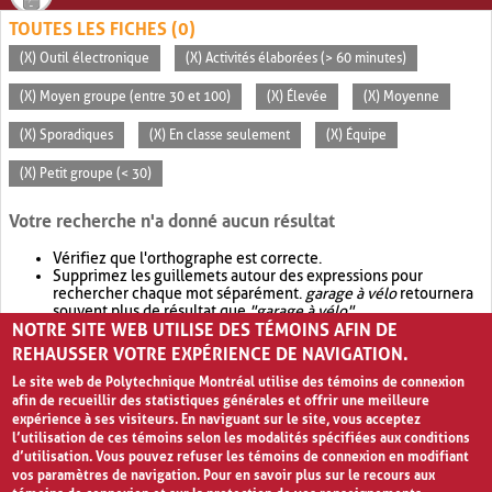
TOUTES LES FICHES (0)
(X) Outil électronique
(X) Activités élaborées (> 60 minutes)
(X) Moyen groupe (entre 30 et 100)
(X) Élevée
(X) Moyenne
(X) Sporadiques
(X) En classe seulement
(X) Équipe
(X) Petit groupe (< 30)
Votre recherche n'a donné aucun résultat
Vérifiez que l'orthographe est correcte.
Supprimez les guillemets autour des expressions pour
rechercher chaque mot séparément.
garage à vélo
retournera
souvent plus de résultat que
"garage à vélo"
.
NOTRE SITE WEB UTILISE DES TÉMOINS AFIN DE
Envisagez d'élargir votre recherche avec
OR
.
garage OR vélo
retournera souvent plus de résultat que
garage à vélo
.
REHAUSSER VOTRE EXPÉRIENCE DE NAVIGATION.
Le site web de Polytechnique Montréal utilise des témoins de connexion
afin de recueillir des statistiques générales et offrir une meilleure
expérience à ses visiteurs. En naviguant sur le site, vous acceptez
l’utilisation de ces témoins selon les modalités spécifiées aux conditions
d’utilisation. Vous pouvez refuser les témoins de connexion en modifiant
vos paramètres de navigation. Pour en savoir plus sur le recours aux