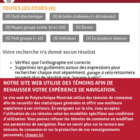
TOUTES LES FICHES (0)
(X) Outil électronique
(X) Activités élaborées (> 60 minutes)
(X) Moyen groupe (entre 30 et 100)
(X) Élevée
(X) Petit groupe (< 30)
(X) Individuel
(X) En plusieurs séances
Votre recherche n'a donné aucun résultat
Vérifiez que l'orthographe est correcte.
Supprimez les guillemets autour des expressions pour
rechercher chaque mot séparément.
garage à vélo
retournera
souvent plus de résultat que
"garage à vélo"
.
NOTRE SITE WEB UTILISE DES TÉMOINS AFIN DE
Envisagez d'élargir votre recherche avec
OR
.
garage OR vélo
retournera souvent plus de résultat que
garage à vélo
.
REHAUSSER VOTRE EXPÉRIENCE DE NAVIGATION.
Le site web de Polytechnique Montréal utilise des témoins de connexion
afin de recueillir des statistiques générales et offrir une meilleure
expérience à ses visiteurs. En naviguant sur le site, vous acceptez
l’utilisation de ces témoins selon les modalités spécifiées aux conditions
d’utilisation. Vous pouvez refuser les témoins de connexion en modifiant
vos paramètres de navigation. Pour en savoir plus sur le recours aux
témoins de connexion et sur la protection de vos renseignements
personnels,
cliquez ici
.
Avis de confidentialité et conditions d’utilisation