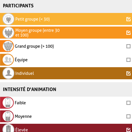
PARTICIPANTS
Petit groupe (< 30)
Moyen groupe (entre 30
et 100)
Grand groupe (> 100)
Équipe
Individuel
INTENSITÉ D'ANIMATION
Faible
Moyenne
Élevée