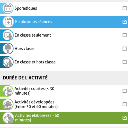
Sporadiques
En plusieurs séances
En classe seulement
Hors classe
En classe et hors classe
DURÉE DE L'ACTIVITÉ
Activités courtes (< 30
minutes)
Activités développées
(Entre 30 et 60 minutes)
Activités élaborées (> 60
minutes)