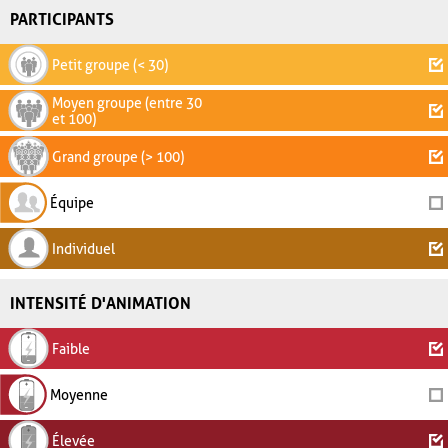
PARTICIPANTS
Petit groupe (< 30)
Moyen groupe (entre 30
et 100)
Grand groupe (> 100)
Équipe
Individuel
INTENSITÉ D'ANIMATION
Faible
Moyenne
Élevée