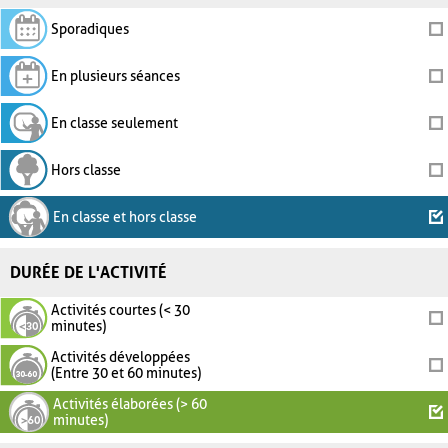
Sporadiques
En plusieurs séances
En classe seulement
Hors classe
En classe et hors classe
DURÉE DE L'ACTIVITÉ
Activités courtes (< 30
minutes)
Activités développées
(Entre 30 et 60 minutes)
Activités élaborées (> 60
minutes)