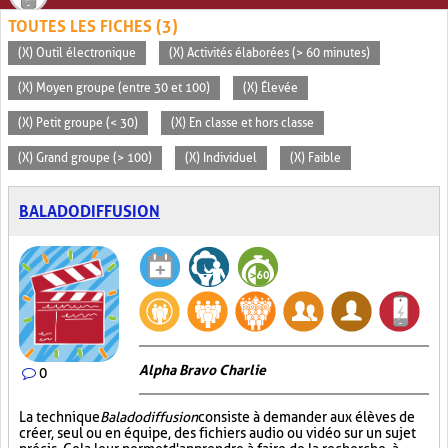
TOUTES LES FICHES (3)
(X) Outil électronique
(X) Activités élaborées (> 60 minutes)
(X) Moyen groupe (entre 30 et 100)
(X) Élevée
(X) Petit groupe (< 30)
(X) En classe et hors classe
(X) Grand groupe (> 100)
(X) Individuel
(X) Faible
BALADODIFFUSION
Alpha Bravo Charlie
0
La technique
Baladodiffusion
consiste à demander aux élèves de
créer, seul ou en équipe, des fichiers audio ou vidéo sur un sujet