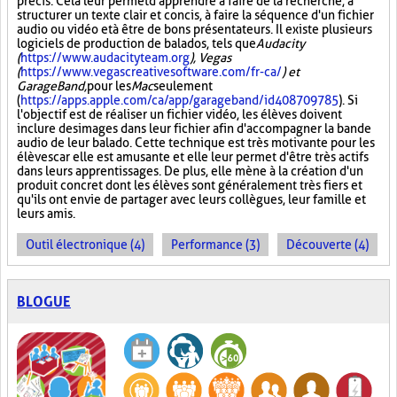
précis. Cela leur permet d'apprendre à faire de la recherche, à
structurer un texte clair et concis, à faire la séquence d'un fichier
audio ou vidéo et à être de bons présentateurs. Il existe plusieurs
logiciels de production de balados, tels que
Audacity
(
https://www.audacityteam.org
), Vegas
(
https://www.vegascreativesoftware.com/fr-ca/
) et
GarageBand,
pour les
Mac
seulement
(
https://apps.apple.com/ca/app/garageband/id408709785
). Si
l'objectif est de réaliser un fichier vidéo, les élèves doivent
inclure des images dans leur fichier afin d'accompagner la bande
audio de leur balado. Cette technique est très motivante pour les
élèves car elle est amusante et elle leur permet d'être très actifs
dans leurs apprentissages. De plus, elle mène à la création d'un
produit concret dont les élèves sont généralement très fiers et
qu'ils ont envie de partager avec leurs collègues, leur famille et
leurs amis.
Outil électronique (4)
Performance (3)
Découverte (4)
BLOGUE