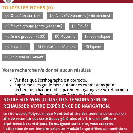
TOUTES LES FICHES (0)
(X) Outil électronique
(X) Activités élaborées (> 60 minutes)
(X) Moyen groupe (entre 30 et 100)
(X) Élevée
(X) Grand groupe (> 100)
(X) Moyenne
(X) Sporadiques
(X) Individuel
(X) En plusieurs séances
(X) Équipe
(X) En classe seulement
Votre recherche n'a donné aucun résultat
Vérifiez que l'orthographe est correcte.
Supprimez les guillemets autour des expressions pour
rechercher chaque mot séparément.
garage à vélo
retournera
souvent plus de résultat que
"garage à vélo"
.
NOTRE SITE WEB UTILISE DES TÉMOINS AFIN DE
Envisagez d'élargir votre recherche avec
OR
.
garage OR vélo
retournera souvent plus de résultat que
garage à vélo
.
REHAUSSER VOTRE EXPÉRIENCE DE NAVIGATION.
Le site web de Polytechnique Montréal utilise des témoins de connexion
afin de recueillir des statistiques générales et offrir une meilleure
expérience à ses visiteurs. En naviguant sur le site, vous acceptez
l’utilisation de ces témoins selon les modalités spécifiées aux conditions