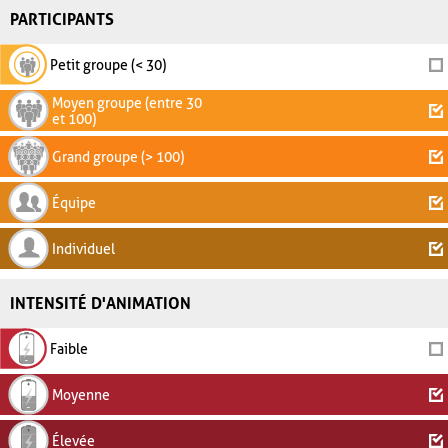
PARTICIPANTS
Petit groupe (< 30)
Moyen groupe (entre 30
et 100)
Grand groupe (> 100)
Équipe
Individuel
INTENSITÉ D'ANIMATION
Faible
Moyenne
Élevée