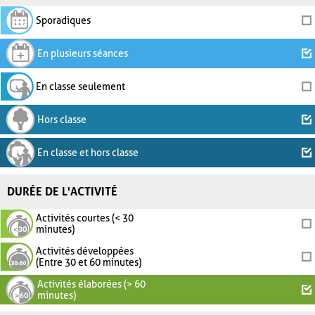
Sporadiques
En plusieurs séances
En classe seulement
Hors classe
En classe et hors classe
DURÉE DE L'ACTIVITÉ
Activités courtes (< 30
minutes)
Activités développées
(Entre 30 et 60 minutes)
Activités élaborées (> 60
minutes)