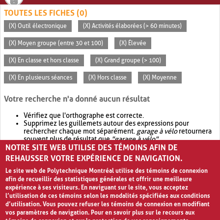
TOUTES LES FICHES (0)
(X) Outil électronique
(X) Activités élaborées (> 60 minutes)
(X) Moyen groupe (entre 30 et 100)
(X) Élevée
(X) En classe et hors classe
(X) Grand groupe (> 100)
(X) En plusieurs séances
(X) Hors classe
(X) Moyenne
Votre recherche n'a donné aucun résultat
Vérifiez que l'orthographe est correcte.
Supprimez les guillemets autour des expressions pour
rechercher chaque mot séparément.
garage à vélo
retournera
souvent plus de résultat que
"garage à vélo"
.
NOTRE SITE WEB UTILISE DES TÉMOINS AFIN DE
Envisagez d'élargir votre recherche avec
OR
.
garage OR vélo
retournera souvent plus de résultat que
garage à vélo
.
REHAUSSER VOTRE EXPÉRIENCE DE NAVIGATION.
Le site web de Polytechnique Montréal utilise des témoins de connexion
afin de recueillir des statistiques générales et offrir une meilleure
expérience à ses visiteurs. En naviguant sur le site, vous acceptez
l’utilisation de ces témoins selon les modalités spécifiées aux conditions
d’utilisation. Vous pouvez refuser les témoins de connexion en modifiant
vos paramètres de navigation. Pour en savoir plus sur le recours aux