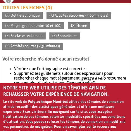
TOUTES LES FICHES (0)
(X) Outil électronique
(X) Activités élaborées (> 60 minutes)
(X) Moyen groupe (entre 30 et 100)
(X) Élevée
(X) En classe seulement
(X) Sporadiques
(X) Activités courtes (< 30 minutes)
Votre recherche n'a donné aucun résultat
Vérifiez que l'orthographe est correcte.
Supprimez les guillemets autour des expressions pour
rechercher chaque mot séparément.
garage à vélo
retournera
souvent plus de résultat que
"garage à vélo"
.
NOTRE SITE WEB UTILISE DES TÉMOINS AFIN DE
Envisagez d'élargir votre recherche avec
OR
.
garage OR vélo
retournera souvent plus de résultat que
garage à vélo
.
REHAUSSER VOTRE EXPÉRIENCE DE NAVIGATION.
Le site web de Polytechnique Montréal utilise des témoins de connexion
afin de recueillir des statistiques générales et offrir une meilleure
expérience à ses visiteurs. En naviguant sur le site, vous acceptez
l’utilisation de ces témoins selon les modalités spécifiées aux conditions
d’utilisation. Vous pouvez refuser les témoins de connexion en modifiant
vos paramètres de navigation. Pour en savoir plus sur le recours aux