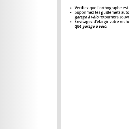
Vérifiez que l'orthographe est
Supprimez les guillemets aut
garage à vélo
retournera souve
Envisagez d'élargir votre rec
que
garage à vélo
.