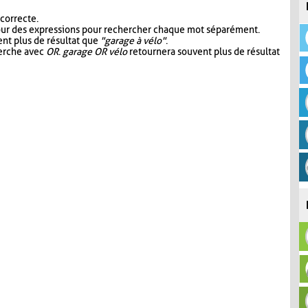
 correcte.
our des expressions pour rechercher chaque mot séparément.
nt plus de résultat que
"garage à vélo"
.
herche avec
OR
.
garage OR vélo
retournera souvent plus de résultat