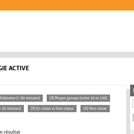
IE ACTIVE
s élaborées (> 60 minutes)
(X) Moyen groupe (entre 30 et 100)
(< 30 minutes)
(X) En classe et hors classe
(X) Hors classe
n résultat