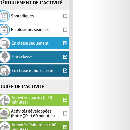
DÉROULEMENT DE L'ACTIVITÉ
Sporadiques
En plusieurs séances
En classe seulement
Hors classe
En classe et hors classe
DURÉE DE L'ACTIVITÉ
Activités courtes (< 30
minutes)
Activités développées
(Entre 30 et 60 minutes)
Activités élaborées (> 60
minutes)