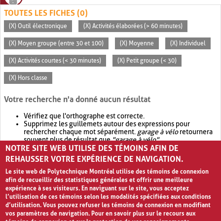
TOUTES LES FICHES (0)
(X) Outil électronique
(X) Activités élaborées (> 60 minutes)
(X) Moyen groupe (entre 30 et 100)
(X) Moyenne
(X) Individuel
(X) Activités courtes (< 30 minutes)
(X) Petit groupe (< 30)
(X) Hors classe
Votre recherche n'a donné aucun résultat
Vérifiez que l'orthographe est correcte.
Supprimez les guillemets autour des expressions pour
rechercher chaque mot séparément.
garage à vélo
retournera
souvent plus de résultat que
"garage à vélo"
.
NOTRE SITE WEB UTILISE DES TÉMOINS AFIN DE
Envisagez d'élargir votre recherche avec
OR
.
garage OR vélo
retournera souvent plus de résultat que
garage à vélo
.
REHAUSSER VOTRE EXPÉRIENCE DE NAVIGATION.
Le site web de Polytechnique Montréal utilise des témoins de connexion
afin de recueillir des statistiques générales et offrir une meilleure
expérience à ses visiteurs. En naviguant sur le site, vous acceptez
l’utilisation de ces témoins selon les modalités spécifiées aux conditions
d’utilisation. Vous pouvez refuser les témoins de connexion en modifiant
vos paramètres de navigation. Pour en savoir plus sur le recours aux