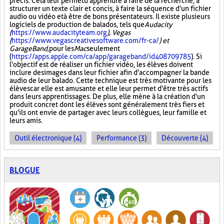
précis. Cela leur permet d'apprendre à faire de la recherche, à
structurer un texte clair et concis, à faire la séquence d'un fichier
audio ou vidéo et à être de bons présentateurs. Il existe plusieurs
logiciels de production de balados, tels que
Audacity
(
https://www.audacityteam.org
), Vegas
(
https://www.vegascreativesoftware.com/fr-ca/
) et
GarageBand,
pour les
Mac
seulement
(
https://apps.apple.com/ca/app/garageband/id408709785
). Si
l'objectif est de réaliser un fichier vidéo, les élèves doivent
inclure des images dans leur fichier afin d'accompagner la bande
audio de leur balado. Cette technique est très motivante pour les
élèves car elle est amusante et elle leur permet d'être très actifs
dans leurs apprentissages. De plus, elle mène à la création d'un
produit concret dont les élèves sont généralement très fiers et
qu'ils ont envie de partager avec leurs collègues, leur famille et
leurs amis.
Outil électronique (4)
Performance (3)
Découverte (4)
BLOGUE