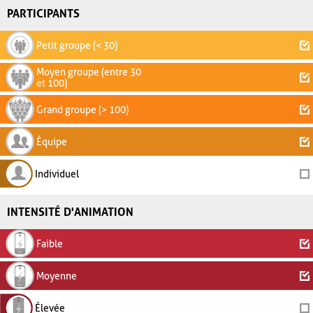
PARTICIPANTS
Petit groupe (< 30)
Moyen groupe (entre 30
et 100)
Grand groupe (> 100)
Équipe
Individuel
INTENSITÉ D'ANIMATION
Faible
Moyenne
Élevée