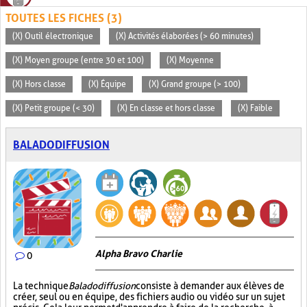
TOUTES LES FICHES (3)
(X) Outil électronique
(X) Activités élaborées (> 60 minutes)
(X) Moyen groupe (entre 30 et 100)
(X) Moyenne
(X) Hors classe
(X) Équipe
(X) Grand groupe (> 100)
(X) Petit groupe (< 30)
(X) En classe et hors classe
(X) Faible
BALADODIFFUSION
Alpha Bravo Charlie
0
La technique
Baladodiffusion
consiste à demander aux élèves de
créer, seul ou en équipe, des fichiers audio ou vidéo sur un sujet