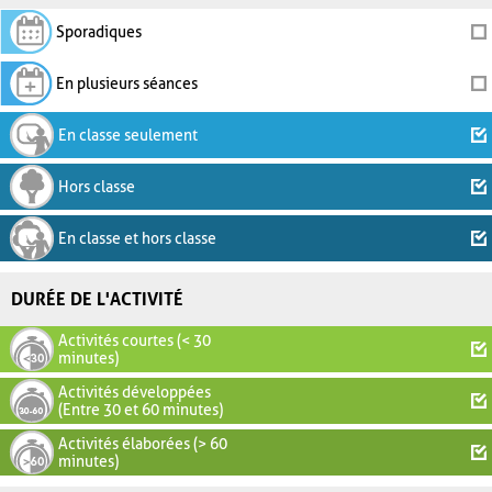
Sporadiques
En plusieurs séances
En classe seulement
Hors classe
En classe et hors classe
DURÉE DE L'ACTIVITÉ
Activités courtes (< 30
minutes)
Activités développées
(Entre 30 et 60 minutes)
Activités élaborées (> 60
minutes)