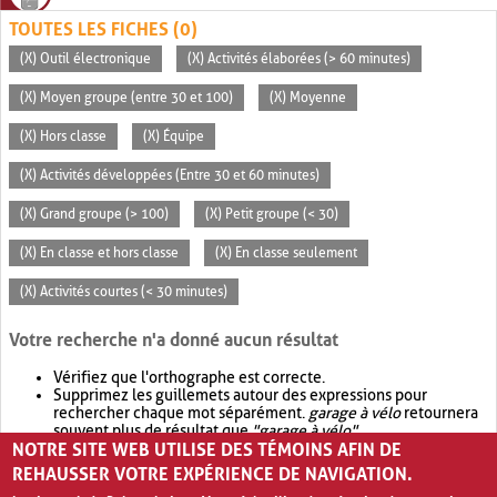
TOUTES LES FICHES (0)
(X) Outil électronique
(X) Activités élaborées (> 60 minutes)
(X) Moyen groupe (entre 30 et 100)
(X) Moyenne
(X) Hors classe
(X) Équipe
(X) Activités développées (Entre 30 et 60 minutes)
(X) Grand groupe (> 100)
(X) Petit groupe (< 30)
(X) En classe et hors classe
(X) En classe seulement
(X) Activités courtes (< 30 minutes)
Votre recherche n'a donné aucun résultat
Vérifiez que l'orthographe est correcte.
Supprimez les guillemets autour des expressions pour
rechercher chaque mot séparément.
garage à vélo
retournera
souvent plus de résultat que
"garage à vélo"
.
NOTRE SITE WEB UTILISE DES TÉMOINS AFIN DE
Envisagez d'élargir votre recherche avec
OR
.
garage OR vélo
retournera souvent plus de résultat que
garage à vélo
.
REHAUSSER VOTRE EXPÉRIENCE DE NAVIGATION.