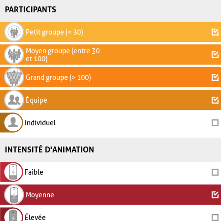
PARTICIPANTS
Petit groupe (< 30)
Moyen groupe (entre 30
et 100)
Grand groupe (> 100)
Équipe
Individuel
INTENSITÉ D'ANIMATION
Faible
Moyenne
Élevée