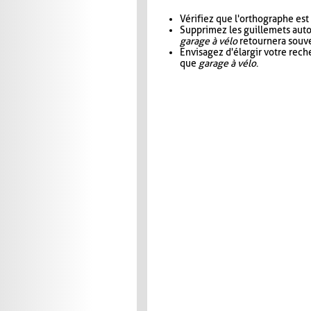
Vérifiez que l'orthographe est
Supprimez les guillemets aut
garage à vélo
retournera souve
Envisagez d'élargir votre rec
que
garage à vélo
.