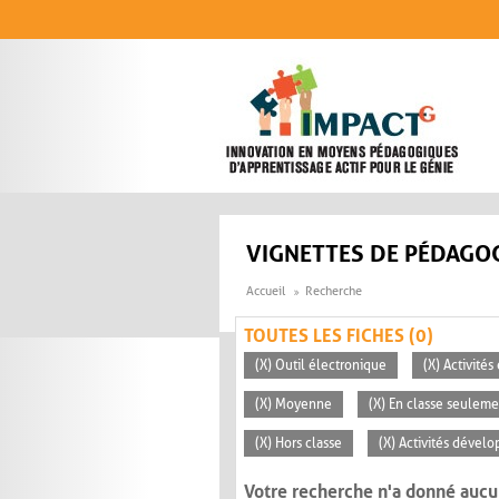
Aller au contenu principal
VIGNETTES DE PÉDAGOG
Accueil
Recherche
TOUTES LES FICHES (0)
(X) Outil électronique
(X) Activité
(X) Moyenne
(X) En classe seuleme
(X) Hors classe
(X) Activités dévelo
Votre recherche n'a donné aucu