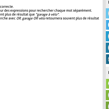
 correcte.
our des expressions pour rechercher chaque mot séparément.
nt plus de résultat que
"garage à vélo"
.
herche avec
OR
.
garage OR vélo
retournera souvent plus de résultat