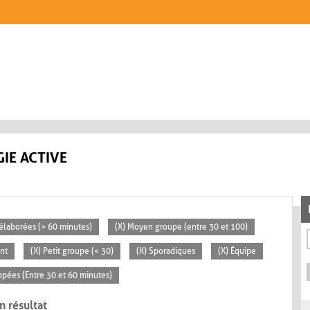
IE ACTIVE
s élaborées (> 60 minutes)
(X) Moyen groupe (entre 30 et 100)
nt
(X) Petit groupe (< 30)
(X) Sporadiques
(X) Équipe
ppées (Entre 30 et 60 minutes)
n résultat