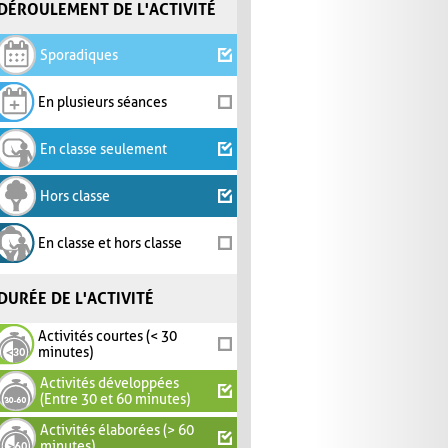
DÉROULEMENT DE L'ACTIVITÉ
Sporadiques
En plusieurs séances
En classe seulement
Hors classe
En classe et hors classe
DURÉE DE L'ACTIVITÉ
Activités courtes (< 30
minutes)
Activités développées
(Entre 30 et 60 minutes)
Activités élaborées (> 60
minutes)