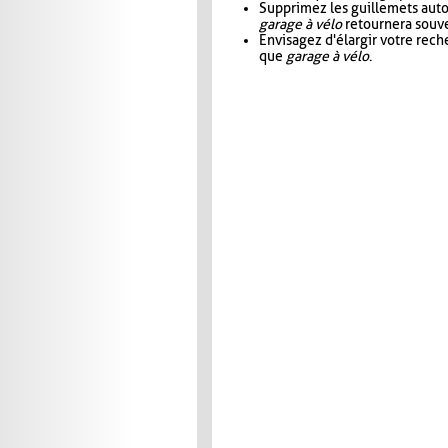
Supprimez les guillemets aut
garage à vélo
retournera souve
Envisagez d'élargir votre rec
que
garage à vélo
.