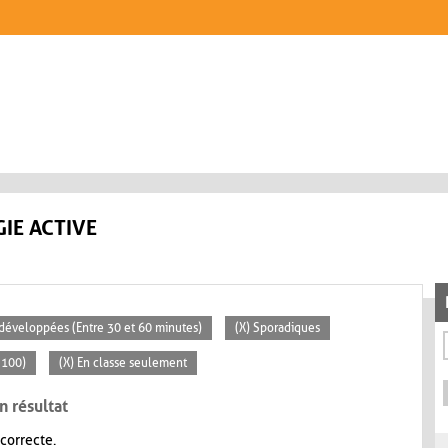
IE ACTIVE
s développées (Entre 30 et 60 minutes)
(X) Sporadiques
 100)
(X) En classe seulement
n résultat
 correcte.