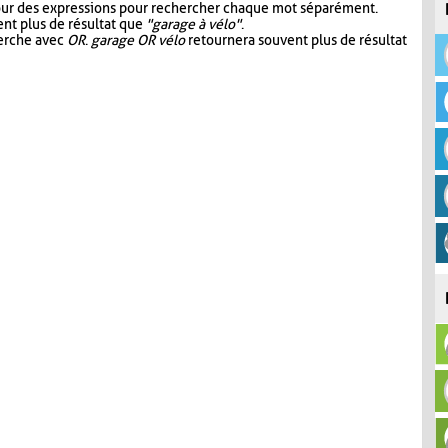
our des expressions pour rechercher chaque mot séparément.
nt plus de résultat que
"garage à vélo"
.
herche avec
OR
.
garage OR vélo
retournera souvent plus de résultat