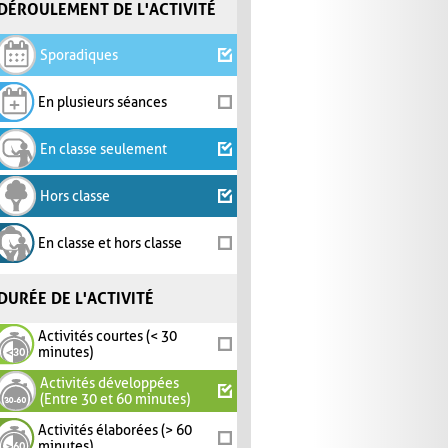
DÉROULEMENT DE L'ACTIVITÉ
Sporadiques
En plusieurs séances
En classe seulement
Hors classe
En classe et hors classe
DURÉE DE L'ACTIVITÉ
Activités courtes (< 30
minutes)
Activités développées
(Entre 30 et 60 minutes)
Activités élaborées (> 60
minutes)