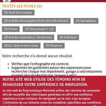
TOUTES LES FICHES (0)
(X) Outil électronique
(X) Activités développées (Entre 30 et 60 minutes)
(X) Sporadiques
(X) Élevée
(X) Petit groupe (< 30)
(X) Activités élaborées (> 60 minutes)
(X) Individuel
(X) En classe et hors classe
(X) Moyenne
Votre recherche n'a donné aucun résultat
Vérifiez que l'orthographe est correcte.
Supprimez les guillemets autour des expressions pour
rechercher chaque mot séparément.
garage à vélo
retournera
souvent plus de résultat que
"garage à vélo"
.
NOTRE SITE WEB UTILISE DES TÉMOINS AFIN DE
Envisagez d'élargir votre recherche avec
OR
.
garage OR vélo
retournera souvent plus de résultat que
garage à vélo
.
REHAUSSER VOTRE EXPÉRIENCE DE NAVIGATION.
Le site web de Polytechnique Montréal utilise des témoins de connexion
afin de recueillir des statistiques générales et offrir une meilleure
expérience à ses visiteurs. En naviguant sur le site, vous acceptez
l’utilisation de ces témoins selon les modalités spécifiées aux conditions