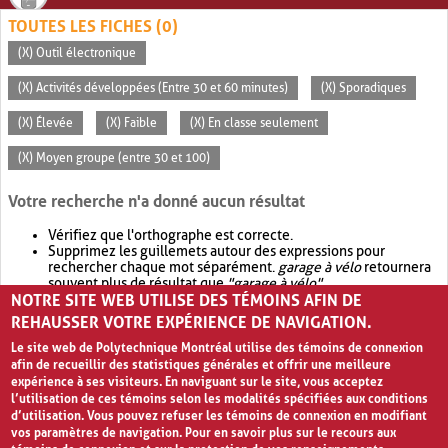
TOUTES LES FICHES (0)
(X) Outil électronique
(X) Activités développées (Entre 30 et 60 minutes)
(X) Sporadiques
(X) Élevée
(X) Faible
(X) En classe seulement
(X) Moyen groupe (entre 30 et 100)
Votre recherche n'a donné aucun résultat
Vérifiez que l'orthographe est correcte.
Supprimez les guillemets autour des expressions pour
rechercher chaque mot séparément.
garage à vélo
retournera
souvent plus de résultat que
"garage à vélo"
.
NOTRE SITE WEB UTILISE DES TÉMOINS AFIN DE
Envisagez d'élargir votre recherche avec
OR
.
garage OR vélo
retournera souvent plus de résultat que
garage à vélo
.
REHAUSSER VOTRE EXPÉRIENCE DE NAVIGATION.
Le site web de Polytechnique Montréal utilise des témoins de connexion
afin de recueillir des statistiques générales et offrir une meilleure
expérience à ses visiteurs. En naviguant sur le site, vous acceptez
l’utilisation de ces témoins selon les modalités spécifiées aux conditions
d’utilisation. Vous pouvez refuser les témoins de connexion en modifiant
vos paramètres de navigation. Pour en savoir plus sur le recours aux