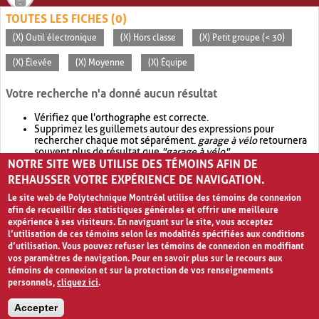
TOUTES LES FICHES (0)
(X) Outil électronique
(X) Hors classe
(X) Petit groupe (< 30)
(X) Élevée
(X) Moyenne
(X) Équipe
Votre recherche n'a donné aucun résultat
Vérifiez que l'orthographe est correcte.
Supprimez les guillemets autour des expressions pour
rechercher chaque mot séparément.
garage à vélo
retournera
souvent plus de résultat que
"garage à vélo"
.
NOTRE SITE WEB UTILISE DES TÉMOINS AFIN DE
Envisagez d'élargir votre recherche avec
OR
.
garage OR vélo
retournera souvent plus de résultat que
garage à vélo
.
REHAUSSER VOTRE EXPÉRIENCE DE NAVIGATION.
Le site web de Polytechnique Montréal utilise des témoins de connexion
afin de recueillir des statistiques générales et offrir une meilleure
expérience à ses visiteurs. En naviguant sur le site, vous acceptez
l’utilisation de ces témoins selon les modalités spécifiées aux conditions
d’utilisation. Vous pouvez refuser les témoins de connexion en modifiant
vos paramètres de navigation. Pour en savoir plus sur le recours aux
témoins de connexion et sur la protection de vos renseignements
personnels,
cliquez ici
.
Avis de confidentialité et conditions d’utilisation
Accepter