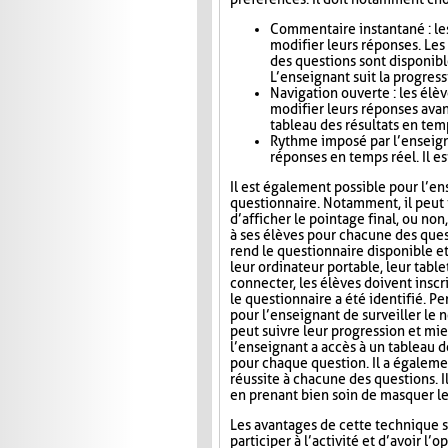
Commentaire instantané : le
modifier leurs réponses. Le
des questions sont disponibl
L’enseignant suit la progress
Navigation ouverte : les élè
modifier leurs réponses avan
tableau des résultats en tem
Rythme imposé par l’enseigna
réponses en temps réel. Il es
Il est également possible pour l’en
questionnaire. Notamment, il peut i
d’afficher le pointage final, ou no
à ses élèves pour chacune des ques
rend le questionnaire disponible e
leur ordinateur portable, leur tab
connecter, les élèves doivent inscri
le questionnaire a été identifié. Pe
pour l’enseignant de surveiller le n
peut suivre leur progression et mie
l’enseignant a accès à un tableau 
pour chaque question. Il a égaleme
réussite à chacune des questions. I
en prenant bien soin de masquer le
Les avantages de cette technique s
participer à l’activité et d’avoir 