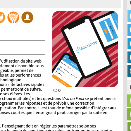
’utilisation du site web
alement disponible sous
rgeable, permet de
ès et les performances
echnologique.
ions interactives rapides
 permettront de suivre,
0
e ses élèves. Les
 choix multiples) et les questions
Vrai ou Faux
se prêtent bien à
 programmer les réponses et de prévoir une correction
lication. Par contre, il est tout de même possible d’intégrer aux
nses courtes que l’enseignant peut corriger par la suite en
i, l’enseignant doit en régler les paramètres selon ses
sir le mode du questionnaire selon les trois options suivantes :