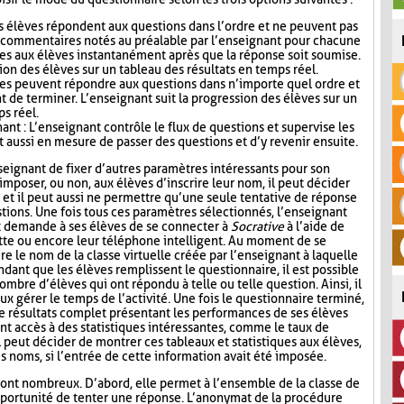
s élèves répondent aux questions dans l’ordre et ne peuvent pas
s commentaires notés au préalable par l’enseignant pour chacune
es aux élèves instantanément après que la réponse soit soumise.
ion des élèves sur un tableau des résultats en temps réel.
ves peuvent répondre aux questions dans n’importe quel ordre et
t de terminer. L’enseignant suit la progression des élèves sur un
ps réel.
nt : L’enseignant contrôle le flux de questions et supervise les
t aussi en mesure de passer des questions et d’y revenir ensuite.
seignant de fixer d’autres paramètres intéressants pour son
mposer, ou non, aux élèves d’inscrire leur nom, il peut décider
n, et il peut aussi ne permettre qu’une seule tentative de réponse
tions. Une fois tous ces paramètres sélectionnés, l’enseignant
t demande à ses élèves de se connecter à
Socrative
à l’aide de
lette ou encore leur téléphone intelligent. Au moment de se
re le nom de la classe virtuelle créée par l’enseignant à laquelle
ndant que les élèves remplissent le questionnaire, il est possible
ombre d’élèves qui ont répondu à telle ou telle question. Ainsi, il
ux gérer le temps de l’activité. Une fois le questionnaire terminé,
de résultats complet présentant les performances de ses élèves
nt accès à des statistiques intéressantes, comme le taux de
l peut décider de montrer ces tableaux et statistiques aux élèves,
s noms, si l’entrée de cette information avait été imposée.
ont nombreux. D’abord, elle permet à l’ensemble de la classe de
l’opportunité de tenter une réponse. L’anonymat de la procédure